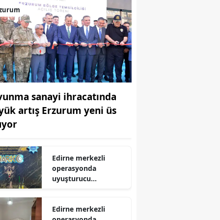
rzurum
vunma sanayi ihracatında
yük artış Erzurum yeni üs
uyor
Edirne merkezli
operasyonda
uyuşturucu
tacirlerine kelepçe
Edirne merkezli
operasyonda