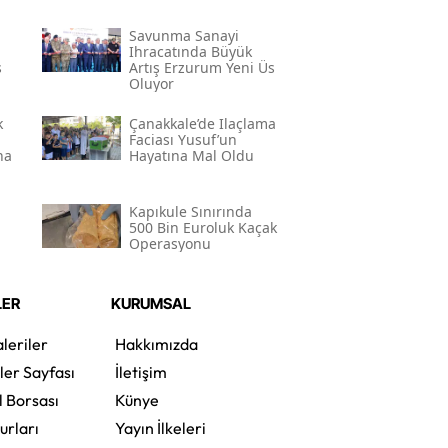
Savunma Sanayi
Ihracatında Büyük
ş
Artış Erzurum Yeni Üs
Oluyor
k
Çanakkale’de Ilaçlama
Faciası Yusuf’un
na
Hayatına Mal Oldu
Kapıkule Sınırında
500 Bin Euroluk Kaçak
Operasyonu
LER
KURUMSAL
leriler
Hakkımızda
ler Sayfası
İletişim
l Borsası
Künye
urları
Yayın İlkeleri