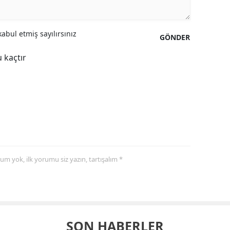
abul etmiş sayılırsınız
GÖNDER
 kaçtır
yorum yok, ilk yorumu siz yazın, tartışalım *
SON HABERLER