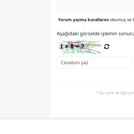
Yorum yazma kurallarını
okumuş ve k
Aşağıdaki görselde işlemin sonucu
* Bu içerik ile ilgili 