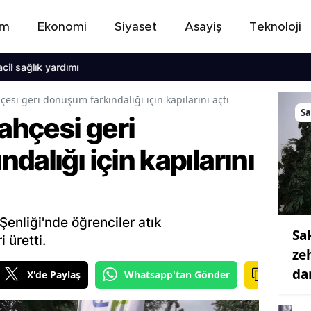
em
Ekonomi
Siyaset
Asayiş
Teknoloji
ğlık yardımı
çesi geri dönüşüm farkındalığı için kapılarını açtı
S
Bahçesi geri
dalığı için kapılarını
enliği'nde öğrenciler atık
Sa
 üretti.
ze
da
X'de Paylaş
Whatsapp'tan Gönder