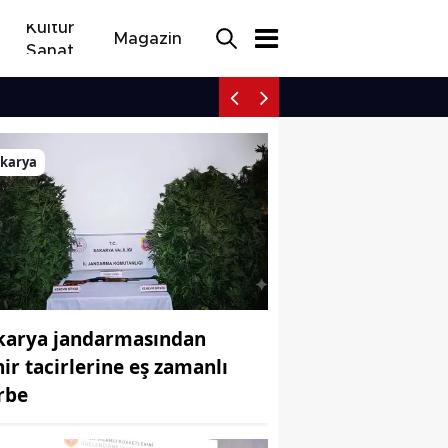
Kültür
Magazin
Sanat
Sakarya jandarmasından 
akarya
karya jandarmasından
hir tacirlerine eş zamanlı
rbe