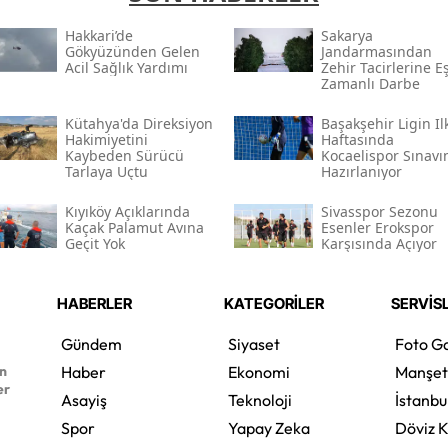
Hakkari’de
Sakarya
Gökyüzünden Gelen
Jandarmasından
Acil Sağlık Yardımı
Zehir Tacirlerine E
Zamanlı Darbe
Kütahya'da Direksiyon
Başakşehir Ligin Il
Hakimiyetini
Haftasında
Kaybeden Sürücü
Kocaelispor Sınavı
Tarlaya Uçtu
Hazırlanıyor
Kıyıköy Açıklarında
Sivasspor Sezonu
Kaçak Palamut Avına
Esenler Erokspor
Geçit Yok
Karşısında Açıyor
HABERLER
KATEGORİLER
SERVİS
Gündem
Siyaset
Foto Ga
en
Haber
Ekonomi
Manşet
er
Asayiş
Teknoloji
İstanbu
Spor
Yapay Zeka
Döviz K