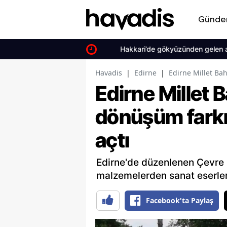
Günd
Hakkari’de gökyüzünden gelen acil sa
Havadis
|
Edirne
|
Edirne Millet Bah
Edirne Millet 
dönüşüm farkın
açtı
Edirne'de düzenlenen Çevre Ş
malzemelerden sanat eserleri
Facebook'ta Paylaş