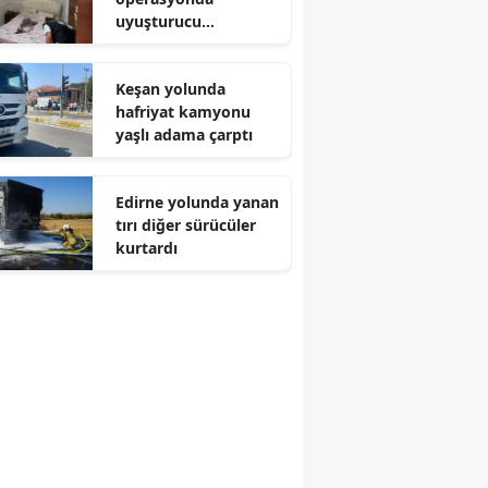
uyuşturucu
tacirlerine ağır darbe
Keşan yolunda
hafriyat kamyonu
yaşlı adama çarptı
Edirne yolunda yanan
tırı diğer sürücüler
kurtardı