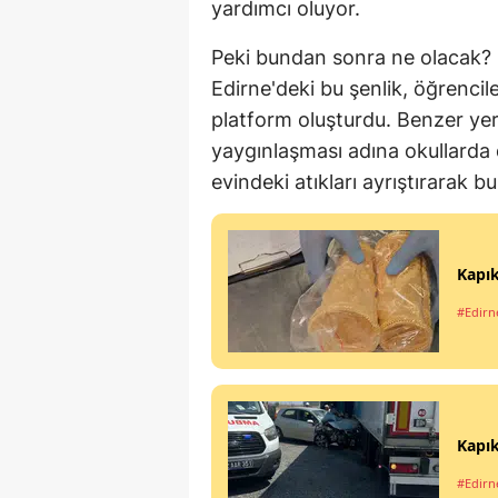
yardımcı oluyor.
Peki bundan sonra ne olacak?
Edirne'deki bu şenlik, öğrencile
platform oluşturdu. Benzer yerel 
yaygınlaşması adına okullarda 
evindeki atıkları ayrıştırarak b
Kapık
#Edirn
Kapık
#Edirn