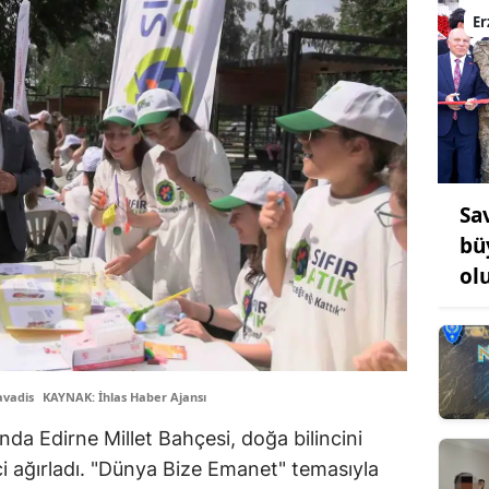
E
Sa
bü
ol
avadis
KAYNAK: İhlas Haber Ajansı
da Edirne Millet Bahçesi, doğa bilincini
i ağırladı. "Dünya Bize Emanet" temasıyla