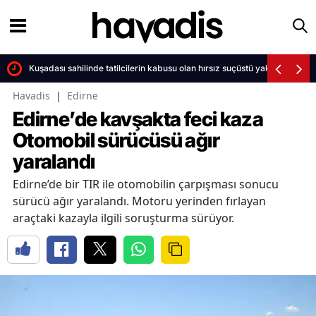
Kuşadası sahilinde tatilcilerin kabusu olan hırsız suçüstü yakalandı
Havadis
|
Edirne
Edirne’de kavşakta feci kaza
Otomobil sürücüsü ağır
yaralandı
Edirne’de bir TIR ile otomobilin çarpışması sonucu
sürücü ağır yaralandı. Motoru yerinden fırlayan
araçtaki kazayla ilgili soruşturma sürüyor.