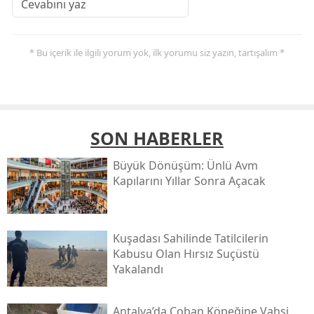
* Bu içerik ile ilgili yorum yok, ilk yorumu siz yazın, tartışalım *
SON HABERLER
Büyük Dönüşüm: Ünlü Avm
Kapılarını Yıllar Sonra Açacak
Kuşadası Sahilinde Tatilcilerin
Kabusu Olan Hırsız Suçüstü
Yakalandı
Antalya’da Çoban Köpeğine Vahşi