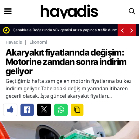
Çanakkale Boğazı’nda yük gemisi arıza yapınca trafik durma noktasına 
Havadis
|
Ekonomi
Akaryakıt fiyatlarında değişim:
Motorine zamdan sonra indirim
geliyor
Geçtiğimiz hafta zam gelen motorin fiyatlarına bu kez
indirim geliyor. Tabeladaki değişim yarından itibaren
geçerli olacak. İşte güncel akaryakıt fiyatları…