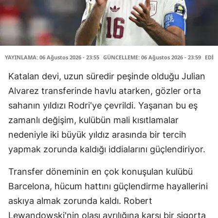
YAYINLAMA: 06 Ağustos 2026 - 23:55
GÜNCELLEME: 06 Ağustos 2026 - 23:59
EDİT
Katalan devi, uzun süredir peşinde olduğu Julian
Alvarez transferinde havlu atarken, gözler orta
sahanın yıldızı Rodri'ye çevrildi. Yaşanan bu eş
zamanlı değişim, kulübün mali kısıtlamalar
nedeniyle iki büyük yıldız arasında bir tercih
yapmak zorunda kaldığı iddialarını güçlendiriyor.
Transfer döneminin en çok konuşulan kulübü
Barcelona, hücum hattını güçlendirme hayallerini
askıya almak zorunda kaldı. Robert
Lewandowski'nin olası ayrılığına karşı bir sigorta