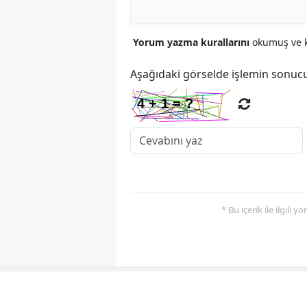
Yorum yazma kurallarını
okumuş ve k
Aşağıdaki görselde işlemin sonucu
* Bu içerik ile ilgili 