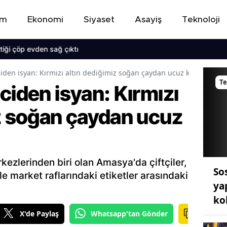
em
Ekonomi
Siyaset
Asayiş
Teknoloji
 evden sağ çıktı
iden isyan: Kırmızı altın dediğimiz soğan çaydan ucuz kaldı
Te
ciden isyan: Kırmızı
iz soğan çaydan ucuz
kezlerinden biri olan Amasya'da çiftçiler,
So
ile market raflarındaki etiketler arasındaki
ya
ko
X'de Paylaş
Whatsapp'tan Gönder