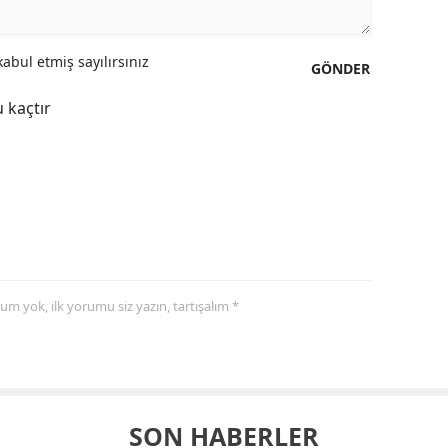
abul etmiş sayılırsınız
GÖNDER
 kaçtır
yorum yok, ilk yorumu siz yazın, tartışalım *
SON HABERLER