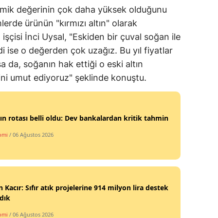
omik değerinin çok daha yüksek olduğunu
lerde ürünün "kırmızı altın" olarak
m işçisi İnci Uysal, "Eskiden bir çuval soğan ile
di ise o değerden çok uzağız. Bu yıl fiyatlar
 da, soğanın hak ettiği o eski altın
ni umut ediyoruz" şeklinde konuştu.
ın rotası belli oldu: Dev bankalardan kritik tahmin
omi
/ 06 Ağustos 2026
 Kacır: Sıfır atık projelerine 914 milyon lira destek
dık
omi
/ 06 Ağustos 2026