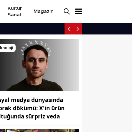
Kültür
Magazin
Sanat
Eskişehir’de trafik kaza
knoloji
syal medya dünyasında
prak dökümü: X'in ürün
ltuğunda sürpriz veda