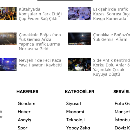
Kütahya'da
Eskişehir’de Trafik
Komşuların Fark Ettiği
Kazası Sonrası Bıça
Çöp Evden Sağ Çıktı
Kavga Kamerada
Çanakkale Boğazı’nda
Çanakkale Boğazı’
Yük Gemisi Arıza
Yük Gemisi Alarmı
Yapınca Trafik Durma
Noktasına Geldi
Nevşehir'de Feci Kaza
Side Antik Kenti'n
Yaya Hayatını Kaybetti
Korku Dolu Anlar 6
Yaşındaki Çocuk
Kuyuya Düştü
HABERLER
KATEGORİLER
SERVİS
Gündem
Siyaset
Foto Ga
en
Haber
Ekonomi
Manşet
er
Asayiş
Teknoloji
İstanbu
Spor
Yapay Zeka
Döviz K