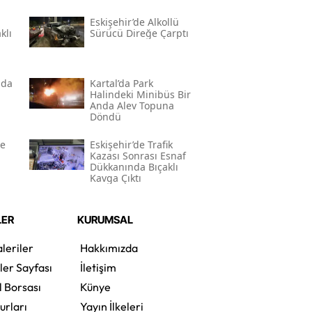
Eskişehir’de Alkollü
klı
Sürücü Direğe Çarptı
nda
Kartal’da Park
Halindeki Minibüs Bir
Anda Alev Topuna
Döndü
de
Eskişehir’de Trafik
Kazası Sonrası Esnaf
Dükkanında Bıçaklı
Kavga Çıktı
LER
KURUMSAL
leriler
Hakkımızda
ler Sayfası
İletişim
l Borsası
Künye
urları
Yayın İlkeleri