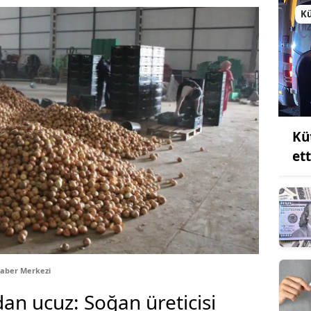
K
Kü
et
Haber Merkezi
dan ucuz: Soğan üreticisi