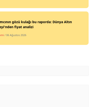
ımcının gözü kulağı bu raporda: Dünya Altın
yi'nden fiyat analizi
omi
/ 06 Ağustos 2026