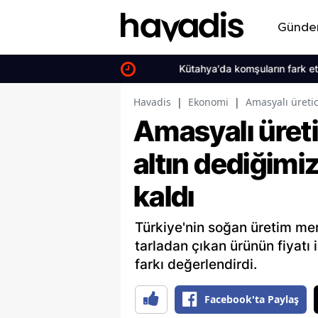
Günd
Kütahya'da komşuların fark ettiği çöp
Havadis
|
Ekonomi
|
Amasyalı üretic
Amasyalı üreti
altın dediğim
kaldı
Türkiye'nin soğan üretim mer
tarladan çıkan ürünün fiyatı 
farkı değerlendirdi.
Facebook'ta Paylaş