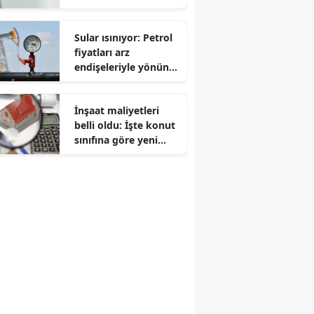
sınırına dayandı
Sular ısınıyor: Petrol
fiyatları arz
endişeleriyle yönünü
yukarı çevirdi
İnşaat maliyetleri
belli oldu: İşte konut
sınıfına göre yeni
metrekare fiyatları