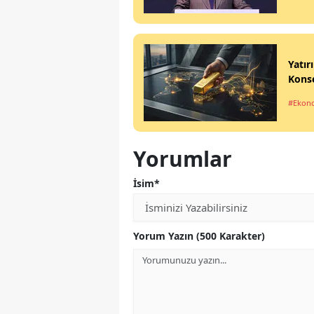
Yatır
Konse
#Ekon
Yorumlar
İsim*
Yorum Yazın (500 Karakter)