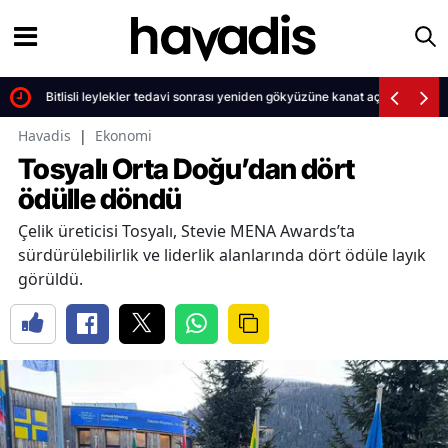
Bitlisli leylekler tedavi sonrası yeniden gökyüzüne kanat açtı
Havadis
|
Ekonomi
Tosyalı Orta Doğu’dan dört
ödülle döndü
Çelik üreticisi Tosyalı, Stevie MENA Awards’ta
sürdürülebilirlik ve liderlik alanlarında dört ödüle layık
görüldü.