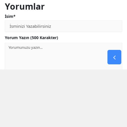
Yorumlar
İsim*
Yorum Yazın (500 Karakter)
GÖNDER
Yorum yazma kurallarını
okumuş ve kabul etmiş sayılırsınız
Aşağıdaki görselde işlemin sonucu kaçtır