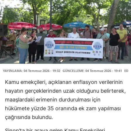
YAYINLAMA: 04 Temmuz 2026 - 19:32
GÜNCELLEME: 04 Temmuz 2026 - 19:41
EDİ
Kamu emekçileri, açıklanan enflasyon verilerinin
hayatın gerçeklerinden uzak olduğunu belirterek,
maaşlardaki erimenin durdurulması için
hükümete yüzde 35 oranında ek zam yapılması
çağrısında bulundu.
Sinop’ta bir araya gelen Kamu Emekçileri