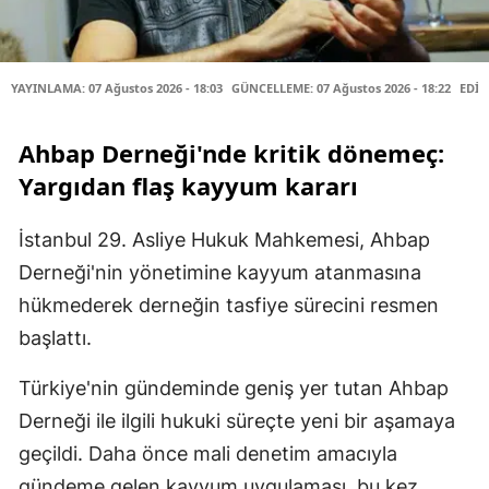
YAYINLAMA: 07 Ağustos 2026 - 18:03
GÜNCELLEME: 07 Ağustos 2026 - 18:22
EDİT
Ahbap Derneği'nde kritik dönemeç:
Yargıdan flaş kayyum kararı
İstanbul 29. Asliye Hukuk Mahkemesi, Ahbap
Derneği'nin yönetimine kayyum atanmasına
hükmederek derneğin tasfiye sürecini resmen
başlattı.
Türkiye'nin gündeminde geniş yer tutan Ahbap
Derneği ile ilgili hukuki süreçte yeni bir aşamaya
geçildi. Daha önce mali denetim amacıyla
gündeme gelen kayyum uygulaması, bu kez