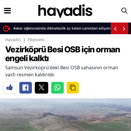
ttı kuruyor
Asker eğlencesinde dikkatsizlik az kalsın canından ediyordu
Havadis
|
Ekonomi
Vezirköprü Besi OSB için orman
engeli kalktı
Samsun Vezirköprü'deki Besi OSB sahasının orman
vasfı resmen kaldırıldı.