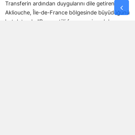
Transferin ardından duygularını dile getiren
Akliouche, Île-de-France bölgesinde büyüdüğünü
hatırlatarak, "Bu prestijli formayı giymek hem
benim hem de ailem için paha biçilemez bir
gurur. Paris Saint-Germain'in bir parçası olmak,
kariyerimdeki en önemli adımlardan biri. Sahaya
çıkıp taraftarlarımız için en iyisini yapmak adına
sabırsızlanıyorum" ifadelerini kullandı.
Yorumlar
İsim*
Yorum Yazın (500 Karakter)