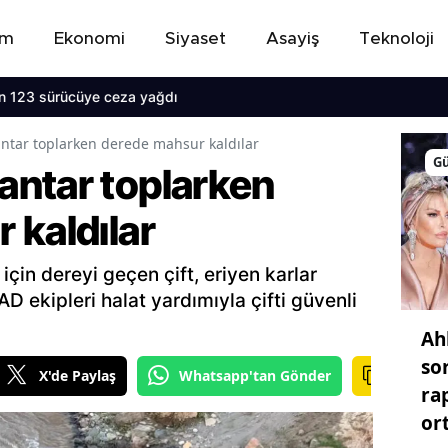
em
Ekonomi
Siyaset
Asayiş
Teknoloji
123 sürücüye ceza yağdı
tar toplarken derede mahsur kaldılar
G
ntar toplarken
 kaldılar
in dereyi geçen çift, eriyen karlar
 ekipleri halat yardımıyla çifti güvenli
Ah
so
X'de Paylaş
Whatsapp'tan Gönder
ra
or