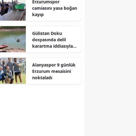
Erzurumspor
camiasını yasa boğan
kayıp
Gülistan Doku
dosyasında delil
karartma iddiasıyla
iki dalgıç tutuklandı
Alanyaspor 9 günlük
Erzurum mesaisini
noktaladı