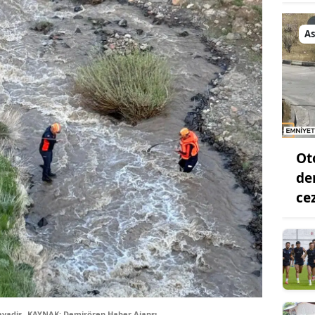
As
Ot
de
ce
avadis
KAYNAK: Demirören Haber Ajansı