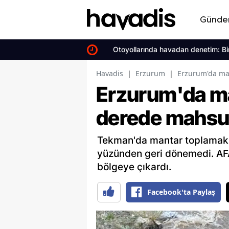
Günd
Otoyollarında havadan denetim: Bin 
Havadis
|
Erzurum
|
Erzurum'da man
Erzurum'da ma
derede mahsur
Tekman'da mantar toplamak iç
yüzünden geri dönemedi. AFAD
bölgeye çıkardı.
Facebook'ta Paylaş