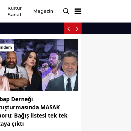
Kültür
Magazin
Sanat
Avrupa yangınlarıyla m
ündem
bap Derneği
ruşturmasında MASAK
poru: Bağış listesi tek tek
taya çıktı