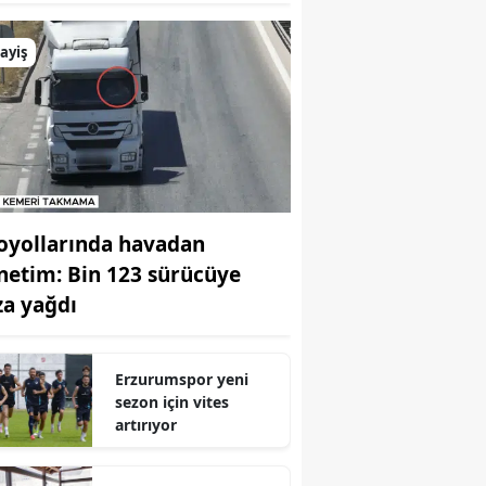
ayiş
oyollarında havadan
netim: Bin 123 sürücüye
za yağdı
Erzurumspor yeni
sezon için vites
artırıyor