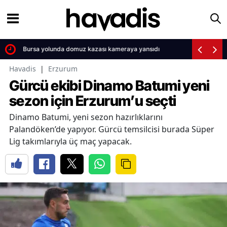
Bursa yolunda domuz kazası kameraya yansıdı
Havadis
|
Erzurum
Gürcü ekibi Dinamo Batumi yeni
sezon için Erzurum’u seçti
Dinamo Batumi, yeni sezon hazırlıklarını
Palandöken’de yapıyor. Gürcü temsilcisi burada Süper
Lig takımlarıyla üç maç yapacak.