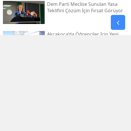
Dem Parti Meclise Sunulan Yasa
Teklifini Çözüm Için Fırsat Görüyor
Akçakoca’da Öğrenciler Için Yeni
Yurt Inşaatı Hız Kazandı
Diyarbakırda Telefoncuda Dehşet
Saçan Şüpheli Tutuklandı
Bodrum Fk Yeni Sezona Iddialı
Hazırlanıyor
Aydınlı Genç Atlet Koray Uygun