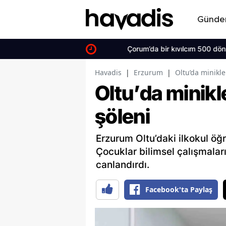
Günd
Çorum’da bir kıvılcım 500 dönüm arazi
Havadis
|
Erzurum
|
Oltu’da minikle
Oltu’da minikl
şöleni
Erzurum Oltu’daki ilkokul öğre
Çocuklar bilimsel çalışmaların
canlandırdı.
Facebook'ta Paylaş