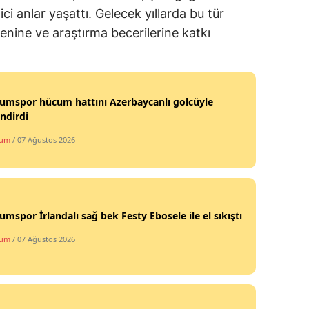
ci anlar yaşattı. Gelecek yıllarda bu tür
venine ve araştırma becerilerine katkı
umspor hücum hattını Azerbaycanlı golcüyle
ndirdi
rum
/ 07 Ağustos 2026
umspor İrlandalı sağ bek Festy Ebosele ile el sıkıştı
rum
/ 07 Ağustos 2026