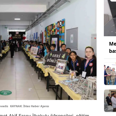
Me
ba
avadis
KAYNAK: İhlas Haber Ajansı
et Akif Ersoy İlkokulu öğrencileri, eğitim