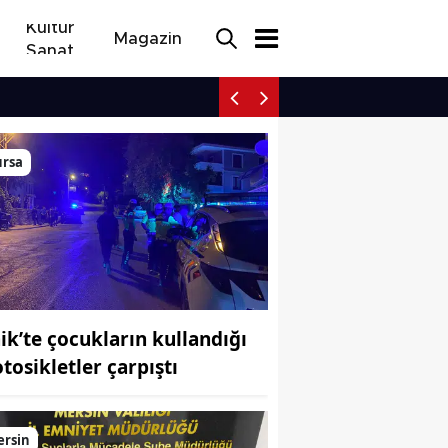
Kültür
Magazin
Sanat
İznik’te çocukların kulla
ursa
nik’te çocukların kullandığı
tosikletler çarpıştı
ersin