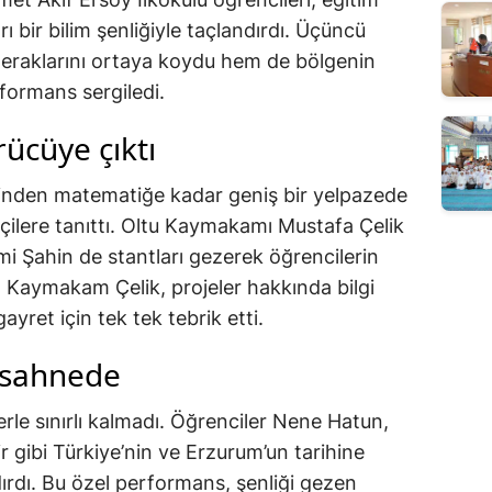
ı bir bilim şenliğiyle taçlandırdı. Üçüncü
 meraklarını ortaya koydu hem de bölgenin
rformans sergiledi.
rücüye çıktı
erinden matematiğe kadar geniş bir yelpazede
etçilere tanıttı. Oltu Kaymakamı Mustafa Çelik
ami Şahin de stantları gezerek öğrencilerin
. Kaymakam Çelik, projeler hakkında bilgi
gayret için tek tek tebrik etti.
 sahnede
erle sınırlı kalmadı. Öğrenciler Nene Hatun,
gibi Türkiye’nin ve Erzurum’un tarihine
rdı. Bu özel performans, şenliği gezen