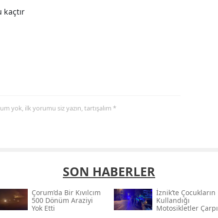
 kaçtır
yorum yok, ilk yorumu siz yazın, tartışalım *
SON HABERLER
Çorum’da Bir Kıvılcım
İznik’te Çocukların
500 Dönüm Araziyi
Kullandığı
Yok Etti
Motosikletler Çarpı