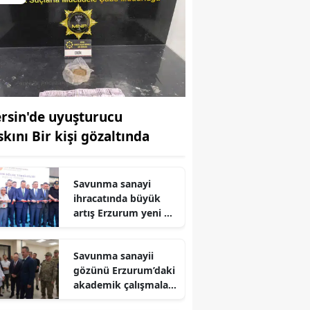
rsin'de uyuşturucu
skını Bir kişi gözaltında
Savunma sanayi
ihracatında büyük
artış Erzurum yeni üs
oluyor
Savunma sanayii
gözünü Erzurum’daki
akademik çalışmalara
dikti