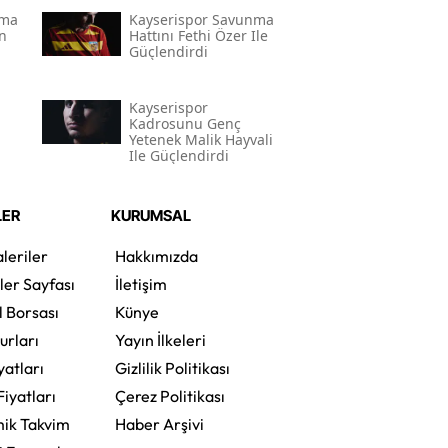
nma
Kayserispor Savunma
n
Hattını Fethi Özer Ile
Güçlendirdi
Kayserispor
Kadrosunu Genç
Yetenek Malik Hayvali
Ile Güçlendirdi
LER
KURUMSAL
leriler
Hakkımızda
ler Sayfası
İletişim
l Borsası
Künye
urları
Yayın İlkeleri
yatları
Gizlilik Politikası
Fiyatları
Çerez Politikası
ik Takvim
Haber Arşivi