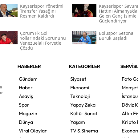
Kayserispor Yönetimi
Kayserispor Savu
Transfer Yasağını
Hattını Almanya’da
Resmen Kaldırdı
Gelen Genç Isimle
Güçlendiriyor
Çorum Fk Gol
Boluspor Sezona
Yollarındaki Sorununu
Buruk Başladı
Venezuelalı Forvetle
Çözdü
HABERLER
KATEGORİLER
SERVİS
Gündem
Siyaset
Foto Ga
en
Haber
Ekonomi
Manşet
er
Asayiş
Teknoloji
İstanbu
Spor
Yapay Zeka
Döviz K
Magazin
Kültür Sanat
Altın Fi
Dünya
Yaşam
Kripto 
Viral Olaylar
TV & Sinema
Ekonom