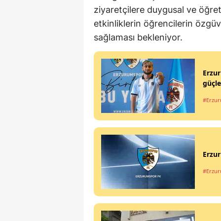
ziyaretçilere duygusal ve öğreti
etkinliklerin öğrencilerin özgü
sağlaması bekleniyor.
Erzur
güçle
#Erzu
Erzur
#Erzu