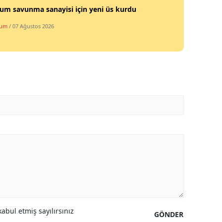
um savunma sanayisi için yeni üs kurdu
rum
/ 07 Ağustos 2026
abul etmiş sayılırsınız
GÖNDER