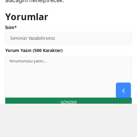
alacağını netleştirecek.
Yorumlar
İsim*
Yorum Yazın (500 Karakter)
GÖNDER
Yorum yazma kurallarını
okumuş ve kabul etmiş sayılırsınız
Aşağıdaki görselde işlemin sonucu kaçtır