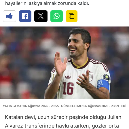
hayallerini askıya almak zorunda kaldı.
YAYINLAMA: 06 Ağustos 2026 - 23:55
GÜNCELLEME: 06 Ağustos 2026 - 23:59
EDİT
Katalan devi, uzun süredir peşinde olduğu Julian
Alvarez transferinde havlu atarken, gözler orta