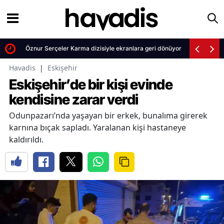
Öznur Serçeler Karma dizisiyle ekranlara geri dönüyor
Havadis
|
Eskişehir
Eskişehir’de bir kişi evinde
kendisine zarar verdi
Odunpazarı’nda yaşayan bir erkek, bunalıma girerek
karnına bıçak sapladı. Yaralanan kişi hastaneye
kaldırıldı.