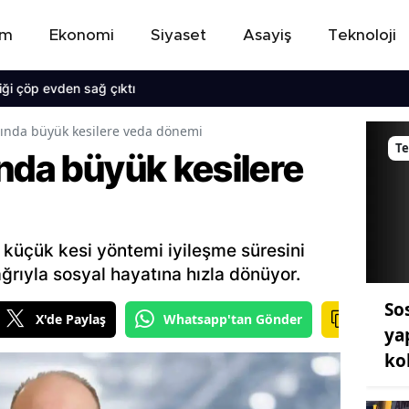
em
Ekonomi
Siyaset
Asayiş
Teknoloji
 evden sağ çıktı
tında büyük kesilere veda dönemi
Te
nda büyük kesilere
 küçük kesi yöntemi iyileşme süresini
ağrıyla sosyal hayatına hızla dönüyor.
So
X'de Paylaş
Whatsapp'tan Gönder
ya
ko