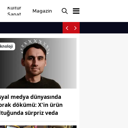
Kültür
Magazin
Sanat
Eskişehir’de trafik kaza
knoloji
syal medya dünyasında
prak dökümü: X'in ürün
ltuğunda sürpriz veda