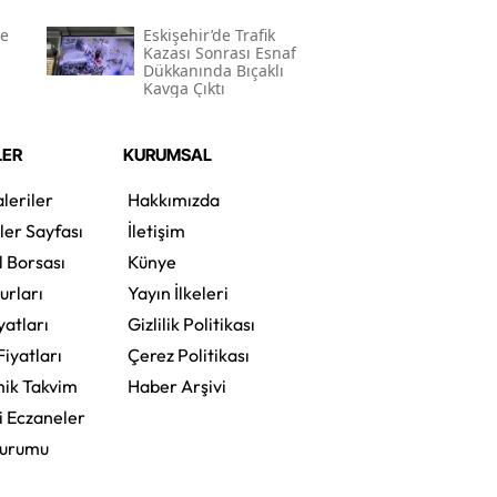
de
Eskişehir’de Trafik
Kazası Sonrası Esnaf
Dükkanında Bıçaklı
Kavga Çıktı
LER
KURUMSAL
leriler
Hakkımızda
ler Sayfası
İletişim
l Borsası
Künye
urları
Yayın İlkeleri
yatları
Gizlilik Politikası
Fiyatları
Çerez Politikası
ik Takvim
Haber Arşivi
i Eczaneler
Durumu