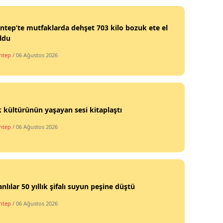
ntep’te mutfaklarda dehşet 703 kilo bozuk ete el
ldu
ntep
/ 06 Ağustos 2026
 kültürünün yaşayan sesi kitaplaştı
ntep
/ 06 Ağustos 2026
nlılar 50 yıllık şifalı suyun peşine düştü
ntep
/ 06 Ağustos 2026