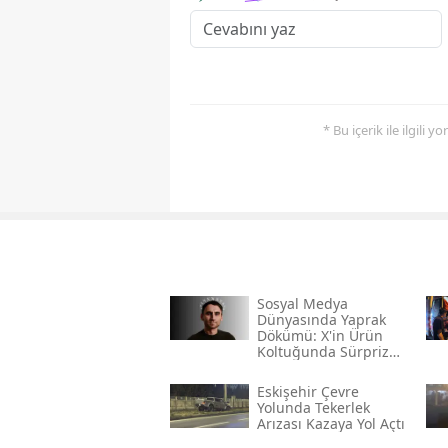
* Bu içerik ile ilgili 
Sosyal Medya
Dünyasında Yaprak
Dökümü: X'in Ürün
Koltuğunda Sürpriz
Veda
Eskişehir Çevre
Yolunda Tekerlek
Arızası Kazaya Yol Açtı