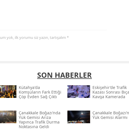
yorum yok, ilk yorumu siz yazın, tartışalım *
SON HABERLER
Kütahya'da
Eskişehir’de Trafik
Komşuların Fark Ettiği
Kazası Sonrası Bıça
Çöp Evden Sağ Çıktı
Kavga Kamerada
Çanakkale Boğazı’nda
Çanakkale Boğazı’
Yük Gemisi Arıza
Yük Gemisi Alarmı
Yapınca Trafik Durma
Noktasına Geldi