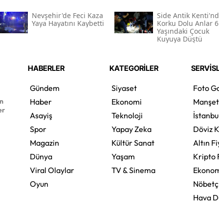
Nevşehir'de Feci Kaza
Side Antik Kenti'n
Yaya Hayatını Kaybetti
Korku Dolu Anlar 6
Yaşındaki Çocuk
Kuyuya Düştü
HABERLER
KATEGORİLER
SERVİS
Gündem
Siyaset
Foto Ga
en
Haber
Ekonomi
Manşet
er
Asayiş
Teknoloji
İstanbu
Spor
Yapay Zeka
Döviz K
Magazin
Kültür Sanat
Altın Fi
Dünya
Yaşam
Kripto 
Viral Olaylar
TV & Sinema
Ekonom
Oyun
Nöbetç
Hava 