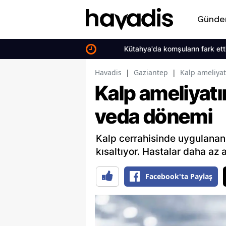
Günd
Kütahya'da komşuların fark ettiği çöp
Havadis
|
Gaziantep
|
Kalp ameliya
Kalp ameliyatı
veda dönemi
Kalp cerrahisinde uygulanan
kısaltıyor. Hastalar daha az 
Facebook'ta Paylaş