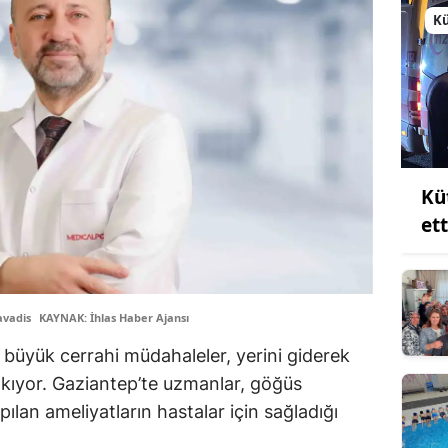
K
Kü
et
avadis
KAYNAK: İhlas Haber Ajansı
n büyük cerrahi müdahaleler, yerini giderek
akıyor. Gaziantep’te uzmanlar, göğüs
an ameliyatların hastalar için sağladığı