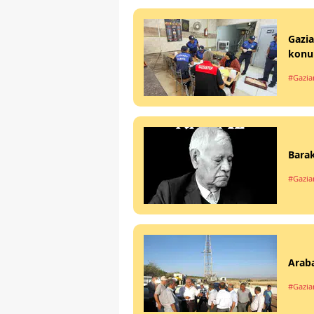
Gazia
konu
#Gazia
Barak
#Gazia
Araba
#Gazia