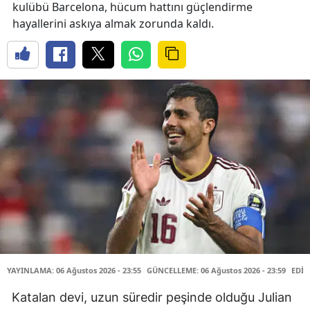
kulübü Barcelona, hücum hattını güçlendirme
hayallerini askıya almak zorunda kaldı.
YAYINLAMA: 06 Ağustos 2026 - 23:55
GÜNCELLEME: 06 Ağustos 2026 - 23:59
EDİT
Katalan devi, uzun süredir peşinde olduğu Julian