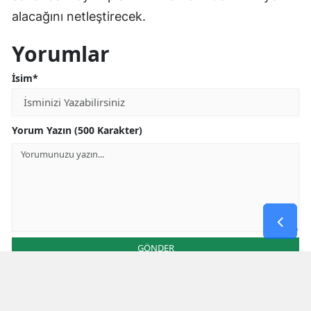
alacağını netleştirecek.
Yorumlar
İsim*
Yorum Yazın (500 Karakter)
GÖNDER
Yorum yazma kurallarını
okumuş ve kabul etmiş sayılırsınız
Aşağıdaki görselde işlemin sonucu kaçtır