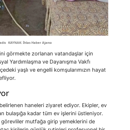
adis
KAYNAK: İhlas Haber Ajansı
rini görmekte zorlanan vatandaşlar için
Sosyal Yardımlaşma ve Dayanışma Vakfı
lçedeki yaşlı ve engelli komşularımızın hayat
fliyor.
yor
 belirlenen haneleri ziyaret ediyor. Ekipler, ev
 bulaşığa kadar tüm ev işlerini üstleniyor.
 görevliler mutfağa girip yemeklerini de
aç kişilerin günlük rutinleri profesyonel bir