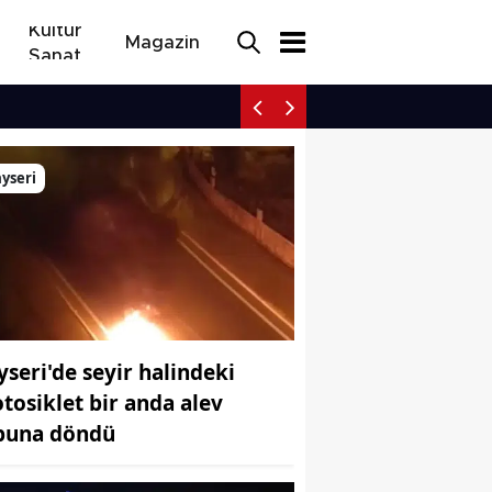
Kültür
Magazin
Sanat
İnegöl yolunda elektrikli 
yseri
yseri'de seyir halindeki
tosiklet bir anda alev
puna döndü