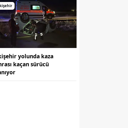
kişehir
kişehir yolunda kaza
nrası kaçan sürücü
anıyor