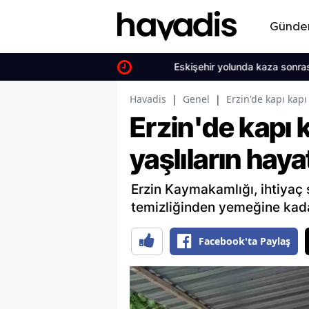
Günd
Eskişehir yolunda kaza sonrası kaçan
Havadis
|
Genel
|
Erzin'de kapı kapı
Erzin'de kapı 
yaşlıların haya
Erzin Kaymakamlığı, ihtiyaç s
temizliğinden yemeğine kadar
Facebook'ta Paylaş