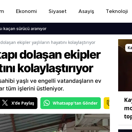
em
Ekonomi
Siyaset
Asayiş
Teknoloji
 sürücü aranıyor
 dolaşan ekipler yaşlıların hayatını kolaylaştırıyor
Ka
kapı dolaşan ekipler
tını kolaylaştırıyor
ahibi yaşlı ve engelli vatandaşların ev
 tüm işlerini üstleniyor.
Ka
X'de Paylaş
Whatsapp'tan Gönder
mo
to