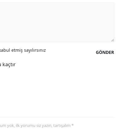
abul etmiş sayılırsınız
GÖNDER
 kaçtır
yorum yok, ilk yorumu siz yazın, tartışalım *