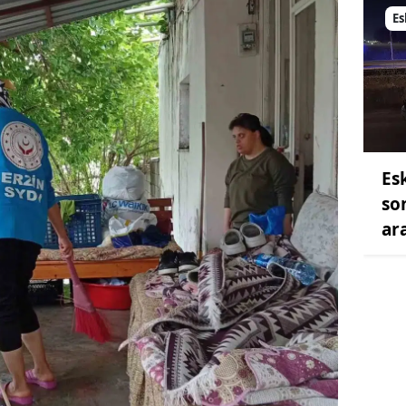
Es
Es
so
ar