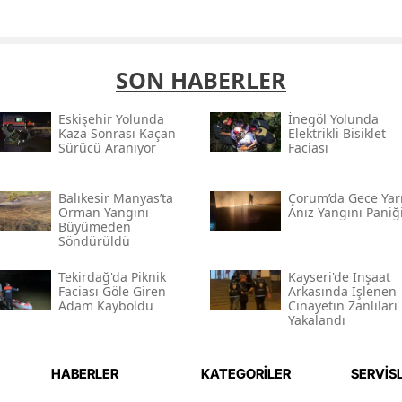
SON HABERLER
Eskişehir Yolunda
İnegöl Yolunda
Kaza Sonrası Kaçan
Elektrikli Bisiklet
Sürücü Aranıyor
Faciası
Balıkesir Manyas’ta
Çorum’da Gece Yarı
Orman Yangını
Anız Yangını Paniğ
Büyümeden
Söndürüldü
Tekirdağ'da Piknik
Kayseri'de Inşaat
Faciası Göle Giren
Arkasında Işlenen
Adam Kayboldu
Cinayetin Zanlıları
Yakalandı
HABERLER
KATEGORİLER
SERVİS