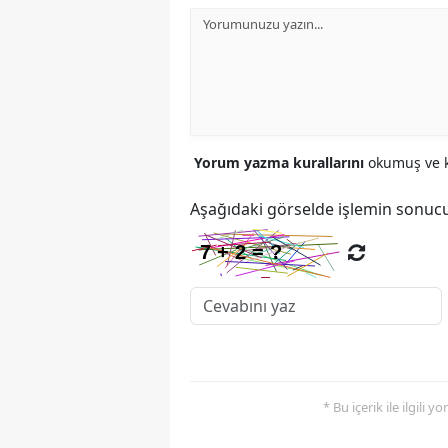
Yorum yazma kurallarını
okumuş ve k
Aşağıdaki görselde işlemin sonucu
* Bu içerik ile ilgili 