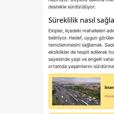
destekle sürdürülüyor.
Süreklilik nasıl sağl
Ekipler, ilçedeki mahalleleri ad
belirliyor. Hedef, uygun görül
temizlenmesini sağlamak. Sadec
eksiklikler de tespit edilerek
sayesinde yaşlı ve engelli vata
ortamda yaşamlarını sürdürme 
İstan
#Genel