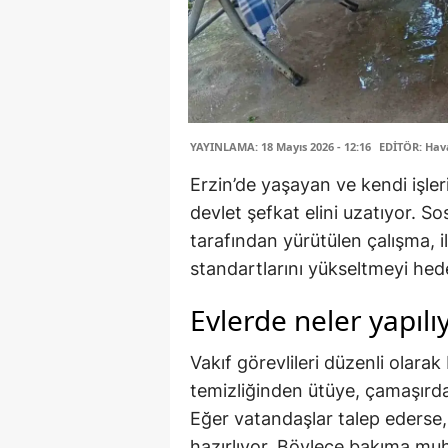
YAYINLAMA: 18 Mayıs 2026 - 12:16
EDİTÖR: Hav
Erzin’de yaşayan ve kendi işle
devlet şefkat elini uzatıyor. 
tarafından yürütülen çalışma, i
standartlarını yükseltmeyi hede
Evlerde neler yapılı
Vakıf görevlileri düzenli olarak
temizliğinden ütüye, çamaşırdan
Eğer vatandaşlar talep ederse,
hazırlıyor. Böylece bakıma muht