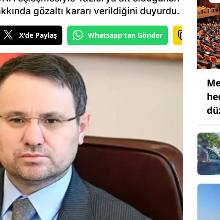
akkında gözaltı kararı verildiğini duyurdu.
X'de Paylaş
Whatsapp'tan Gönder
Me
he
dü