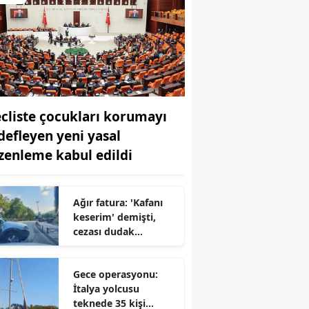
cliste çocukları korumayı
defleyen yeni yasal
zenleme kabul edildi
Ağır fatura: 'Kafanı
keserim' demişti,
cezası dudak
uçuklattı
Gece operasyonu:
İtalya yolcusu
teknede 35 kişi