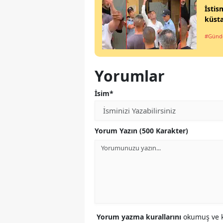
İsti
küsta
#Gün
Yorumlar
İsim*
Yorum Yazın (500 Karakter)
Yorum yazma kurallarını
okumuş ve k