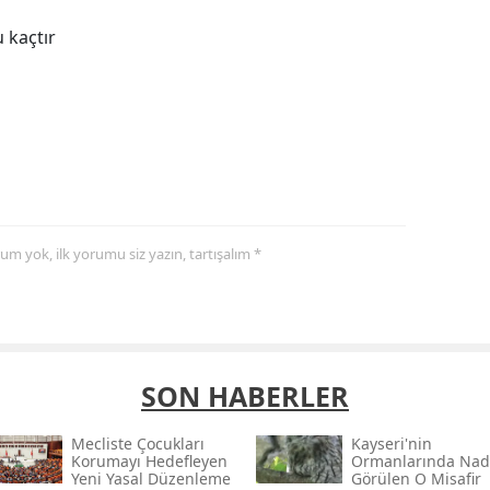
 kaçtır
yorum yok, ilk yorumu siz yazın, tartışalım *
SON HABERLER
Mecliste Çocukları
Kayseri'nin
Korumayı Hedefleyen
Ormanlarında Nad
Yeni Yasal Düzenleme
Görülen O Misafir