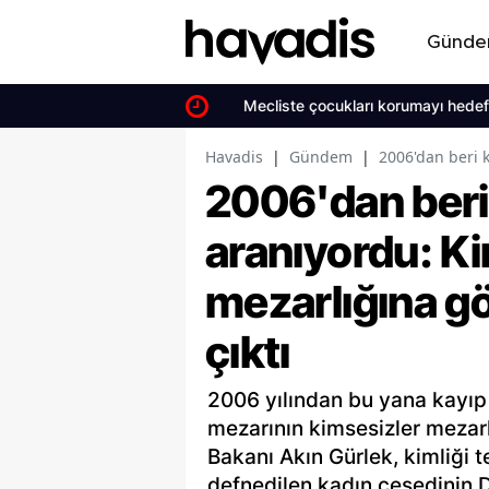
Günd
Mecliste çocukları korumayı hedefley
Havadis
|
Gündem
|
2006'dan beri 
2006'dan beri
aranıyordu: K
mezarlığına g
çıktı
2006 yılından bu yana kayıp 
mezarının kimsesizler mezar
Bakanı Akın Gürlek, kimliği t
defnedilen kadın cesedinin 