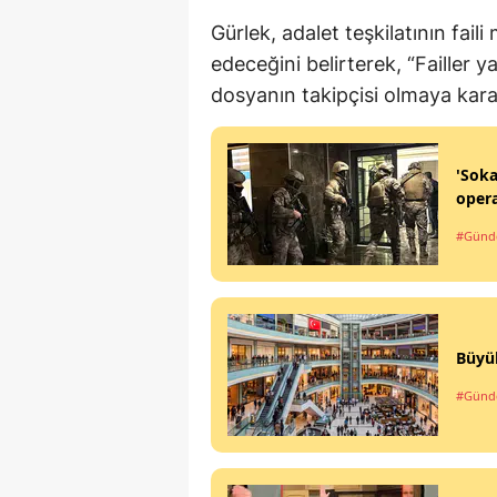
Gürlek, adalet teşkilatının fai
edeceğini belirterek, “Failler
dosyanın takipçisi olmaya kararl
'Soka
oper
#Gün
Büyük
#Gün