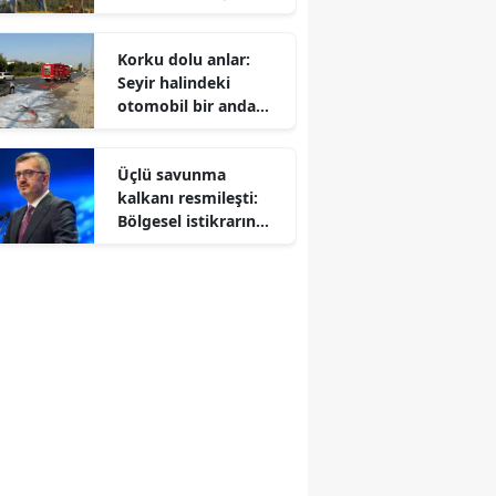
yakalandı
Korku dolu anlar:
Seyir halindeki
otomobil bir anda
ateş topuna döndü
Üçlü savunma
kalkanı resmileşti:
Bölgesel istikrarın
yeni anahtarı olacak