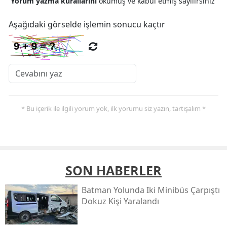
Yorum yazma kurallarını
okumuş ve kabul etmiş sayılırsınız
Aşağıdaki görselde işlemin sonucu kaçtır
* Bu içerik ile ilgili yorum yok, ilk yorumu siz yazın, tartışalım *
SON HABERLER
Batman Yolunda Iki Minibüs Çarpıştı
Dokuz Kişi Yaralandı