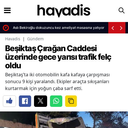
Aslı Bekiroğlu dokuzuncu kez ameliyat masasına yatıyor
Havadis
|
Gündem
Beşiktaş Çırağan Caddesi
üzerinde gece yarısı trafik felç
oldu
Beşiktaş’ta iki otomobilin kafa kafaya çarpışması
sonucu 9 kişi yaralandı. Ekipler araçta sıkışanları
kurtarmak için yoğun çaba sarf etti.