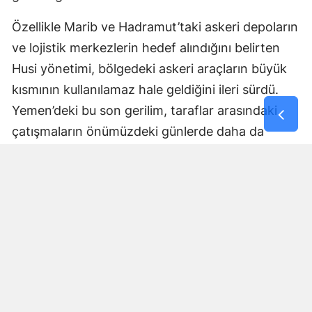
Özellikle Marib ve Hadramut’taki askeri depoların
ve lojistik merkezlerin hedef alındığını belirten
Husi yönetimi, bölgedeki askeri araçların büyük
kısmının kullanılamaz hale geldiğini ileri sürdü.
Yemen’deki bu son gerilim, taraflar arasındaki
çatışmaların önümüzdeki günlerde daha da
sertleşebileceği endişesini beraberinde getiriyor.
Yorumlar
İsim*
Yorum Yazın (500 Karakter)