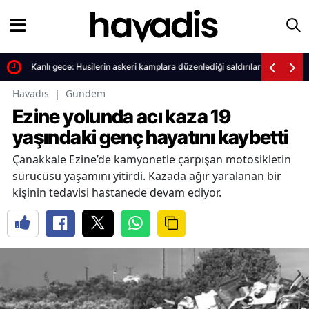
Kanlı gece: Husilerin askeri kamplara düzenlediği saldırılarda bilanço ağ
Havadis
|
Gündem
Ezine yolunda acı kaza 19
yaşındaki genç hayatını kaybetti
Çanakkale Ezine’de kamyonetle çarpışan motosikletin
sürücüsü yaşamını yitirdi. Kazada ağır yaralanan bir
kişinin tedavisi hastanede devam ediyor.