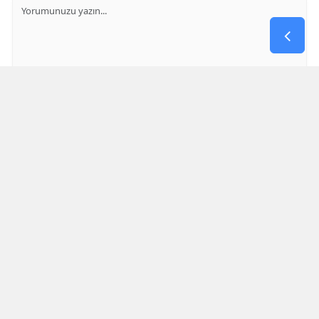
GÖNDER
Yorum yazma kurallarını
okumuş ve kabul etmiş sayılırsınız
Aşağıdaki görselde işlemin sonucu kaçtır
* Bu içerik ile ilgili yorum yok, ilk yorumu siz yazın, tartışalım *