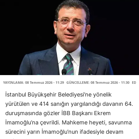
YAYINLAMA: 08 Temmuz 2026 - 11:29
GÜNCELLEME: 08 Temmuz 2026 - 11:30
EDİ
İstanbul Büyükşehir Belediyesi’ne yönelik
yürütülen ve 414 sanığın yargılandığı davanın 64.
duruşmasında gözler İBB Başkanı Ekrem
İmamoğlu’na çevrildi. Mahkeme heyeti, savunma
sürecini yarın İmamoğlu’nun ifadesiyle devam