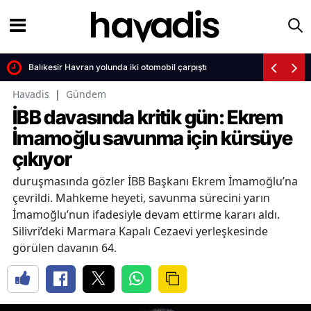
Balıkesir Havran yolunda iki otomobil çarpıştı
Havadis
|
Gündem
İBB davasında kritik gün: Ekrem
İmamoğlu savunma için kürsüye
çıkıyor
duruşmasında gözler İBB Başkanı Ekrem İmamoğlu’na
çevrildi. Mahkeme heyeti, savunma sürecini yarın
İmamoğlu’nun ifadesiyle devam ettirme kararı aldı.
Silivri’deki Marmara Kapalı Cezaevi yerleşkesinde
görülen davanın 64.