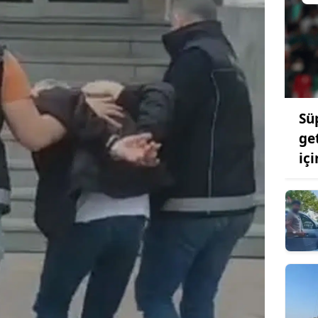
Sü
ge
iç