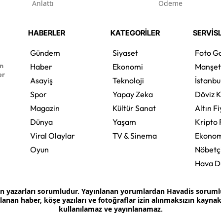
Anlattı
Ödeme
HABERLER
KATEGORİLER
SERVİS
Gündem
Siyaset
Foto Ga
en
Haber
Ekonomi
Manşet
er
Asayiş
Teknoloji
İstanbu
Spor
Yapay Zeka
Döviz K
Magazin
Kültür Sanat
Altın Fi
Dünya
Yaşam
Kripto 
Viral Olaylar
TV & Sinema
Ekonom
Oyun
Nöbetç
Hava 
an yazarları sorumludur. Yayınlanan yorumlardan Havadis sorumlu 
ınlanan haber, köşe yazıları ve fotoğraflar izin alınmaksızın kayn
kullanılamaz ve yayınlanamaz.