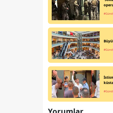
oper
#Gün
Büyük
#Gün
İsti
küsta
#Gün
Yorumlar