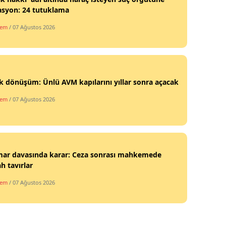
asyon: 24 tutuklama
dem
/ 07 Ağustos 2026
 dönüşüm: Ünlü AVM kapılarını yıllar sonra açacak
dem
/ 07 Ağustos 2026
smar davasında karar: Ceza sonrası mahkemede
h tavırlar
dem
/ 07 Ağustos 2026