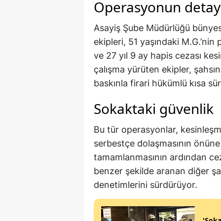
Operasyonun detayl
Asayiş Şube Müdürlüğü bünyesi
ekipleri, 51 yaşındaki M.G.’nin
ve 27 yıl 9 ay hapis cezası kes
çalışma yürüten ekipler, şahsın 
baskınla firari hükümlü kısa süre
Sokaktaki güvenlik
Bu tür operasyonlar, kesinleşmi
serbestçe dolaşmasının önüne g
tamamlanmasının ardından cezae
benzer şekilde aranan diğer şa
denetimlerini sürdürüyor.
'Soka