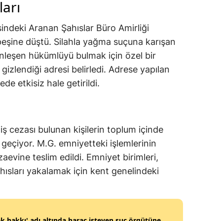
arı
ndeki Aranan Şahıslar Büro Amirliği
 peşine düştü. Silahla yağma suçuna karışan
inleşen hükümlüyü bulmak için özel bir
gizlendiği adresi belirledi. Adrese yapılan
de etkisiz hale getirildi.
ş cezası bulunan kişilerin toplum içinde
eçiyor. M.G. emniyetteki işlemlerinin
vine teslim edildi. Emniyet birimleri,
hısları yakalamak için kent genelindeki
k hakkı' adı altında haraç isteyen suç örgütüne