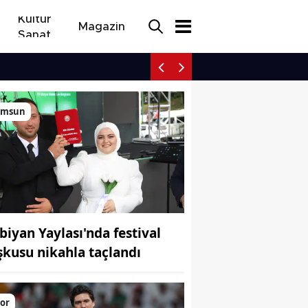
Kültür
Magazin
Sanat
Nebiyan Yaylası'nda fest
amsun
biyan Yaylası'nda festival
şkusu nikahla taçlandı
or