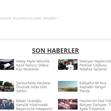
yorum yok, ilk yorumu siz yazın, tartışalım *
SON HABERLER
Hatay Yayla Yolunda
Nebiyan Yaylası'nd
Kaza Sonucu Dokuz
Festival Coşkusu
Kişi Yaralandı
Nikahla Taçlandı
Şanlıurfa’da Hastane
Eskişehir’de Kuş
Önünde Infaz Gibi
Kaynaklı Yangın
Saldırı
Paniği
Bakan Uraloğlu
Hazine'nin Faiz Yü
Gençlik Yıllarındaki
Bütçeyi Zorluyor: 7
Başarısızlık Hikayesini
Ayda Trilyonluk