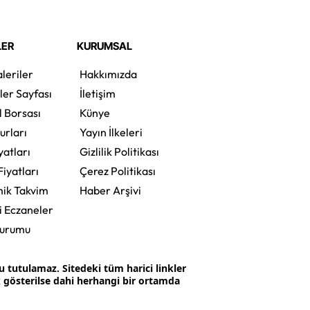
LER
KURUMSAL
leriler
Hakkımızda
ler Sayfası
İletişim
l Borsası
Künye
urları
Yayın İlkeleri
yatları
Gizlilik Politikası
Fiyatları
Çerez Politikası
ik Takvim
Haber Arşivi
i Eczaneler
Durumu
tutulamaz. Sitedeki tüm harici linkler
ak gösterilse dahi herhangi bir ortamda