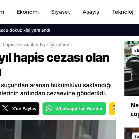
em
Ekonomi
Siyaset
Asayiş
Teknoloji
uz kişi yaralandı
ıl hapis cezası olan firari yakalandı
S
yıl hapis cezası olan
ı
ma suçundan aranan hükümlüyü saklandığı
mlerinin ardından cezaevine gönderildi.
Ne
X'de Paylaş
Whatsapp'tan Gönder
co
Sp