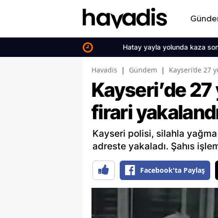
Günd
Hatay yayla yolunda kaza sonucu dok
Havadis
|
Gündem
|
Kayseri’de 27 y
Kayseri’de 27 
firari yakaland
Kayseri polisi, silahla yağ
adreste yakaladı. Şahıs işle
Facebook'ta Paylaş