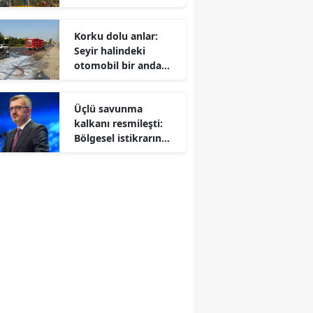
yakalandı
Korku dolu anlar:
Seyir halindeki
otomobil bir anda
ateş topuna döndü
Üçlü savunma
kalkanı resmileşti:
Bölgesel istikrarın
yeni anahtarı olacak