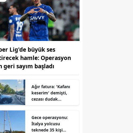
per Lig'de büyük ses
tirecek hamle: Operasyon
in geri sayım başladı
Ağır fatura: 'Kafanı
keserim' demişti,
cezası dudak
uçuklattı
Gece operasyonu:
İtalya yolcusu
teknede 35 kişi