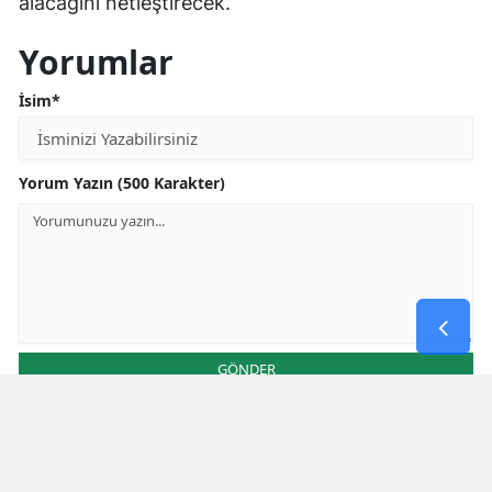
alacağını netleştirecek.
Yorumlar
İsim*
Yorum Yazın (500 Karakter)
GÖNDER
Yorum yazma kurallarını
okumuş ve kabul etmiş sayılırsınız
Aşağıdaki görselde işlemin sonucu kaçtır