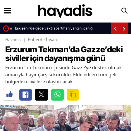
elik oldu
Eskişehir’de gece vakti apartman yangını paniği
Havadis
|
Haberde İnsan
Erzurum Tekman’da Gazze’deki
siviller için dayanışma günü
Erzurum’un Tekman ilçesinde Gazze’ye destek olmak
amacıyla hayır çarşısı kuruldu. Elde edilen tüm gelir
bölgedeki sivillere ulaştırılacak.