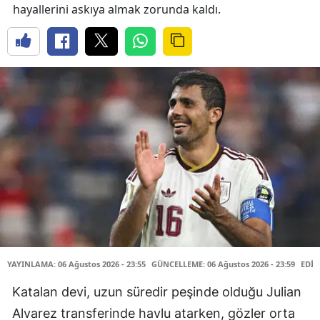
hayallerini askıya almak zorunda kaldı.
YAYINLAMA: 06 Ağustos 2026 - 23:55
GÜNCELLEME: 06 Ağustos 2026 - 23:59
EDİT
Katalan devi, uzun süredir peşinde olduğu Julian
Alvarez transferinde havlu atarken, gözler orta