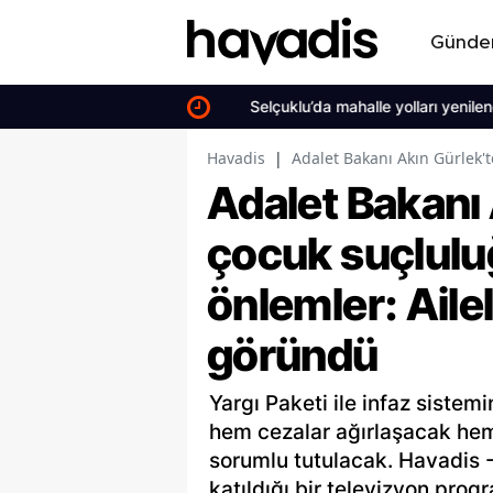
Günd
Selçuklu’da mahalle yolları yenilendi
Havadis
|
Adalet Bakanı Akın Gürlek'
Adalet Bakanı
çocuk suçlulu
önlemler: Aile
göründü
Yargı Paketi ile infaz sistemi
hem cezalar ağırlaşacak hem
sorumlu tutulacak. Havadis 
katıldığı bir televizyon pr