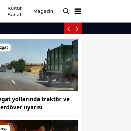
Kültür
Magazin
Sanat
Yozgat yollarında traktö
öründü
zgat
zgat yollarında traktör ve
çerdöver uyarısı
onya