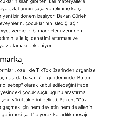
cukların silah gibi tehlikeli materyallere
ya evlatlarının suça yönelimine karşı
in yeni bir dönem başlıyor. Bakan Gürlek,
veynlerin, çocuklarının işlediği ağır
ebiyet verme" gibi maddeler üzerinden
adımın, aile içi denetimi artırması ve
ya zorlaması bekleniyor.
n markaj
rmları, özellikle TikTok üzerinden organize
aylaşması da bakanlığın gündeminde. Bu tür
tırıcı sebep" olarak kabul edileceğini ifade
yesindeki çocuk suçluluğunu araştırma
ışma yürüttüklerini belirtti. Bakan, "Göz
e geçmek için hem devletin hem de ailenin
 getirmesi şart" diyerek kararlılık mesajı