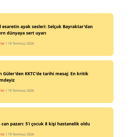
al esaretin ayak sesleri: Selçuk Bayraktar'dan
rn dünyaya sert uyarı
ler
/ 19 Temmuz 2026
 Güler'den KKTC'de tarihi mesaj: En kritik
mdeyiz
ler
/ 19 Temmuz 2026
 can pazarı: 5’i çocuk 8 kişi hastanelik oldu
ler
/ 19 Temmuz 2026