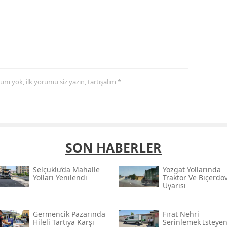
yorum yok, ilk yorumu siz yazın, tartışalım *
SON HABERLER
Selçuklu’da Mahalle
Yozgat Yollarında
Yolları Yenilendi
Traktör Ve Biçerdö
Uyarısı
Germencik Pazarında
Fırat Nehri
Hileli Tartıya Karşı
Serinlemek Isteyen