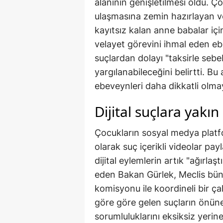
alanının genişletilmesi oldu. Ço
ulaşmasına zemin hazırlayan ve
kayıtsız kalan anne babalar iç
velayet görevini ihmal eden ebe
suçlardan dolayı "taksirle seb
yargılanabileceğini belirtti. Bu 
ebeveynleri daha dikkatli olma
Dijital suçlara yakı
Çocukların sosyal medya platfo
olarak suç içerikli videolar p
dijital eylemlerin artık "ağırlaş
eden Bakan Gürlek, Meclis bün
komisyonu ile koordineli bir çal
göre göre gelen suçların önün
sorumluluklarını eksiksiz yerine