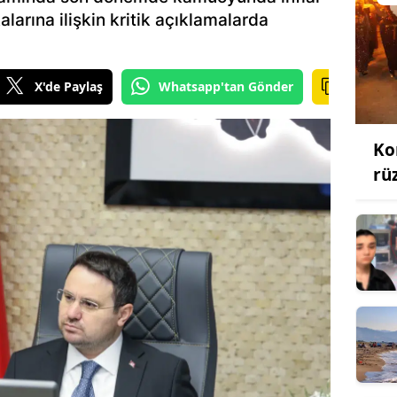
larına ilişkin kritik açıklamalarda
X'de Paylaş
Whatsapp'tan Gönder
Ko
rü