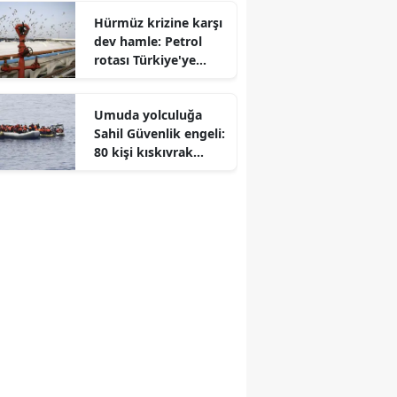
Hürmüz krizine karşı
dev hamle: Petrol
rotası Türkiye'ye
çevriliyor
Umuda yolculuğa
Sahil Güvenlik engeli:
80 kişi kıskıvrak
yakalandı