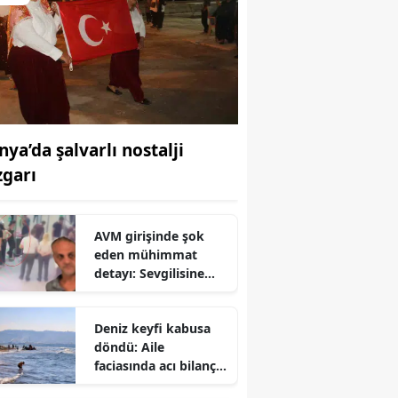
nya’da şalvarlı nostalji
zgarı
AVM girişinde şok
eden mühimmat
detayı: Sevgilisine
götürdüğünü iddia
etti
Deniz keyfi kabusa
döndü: Aile
faciasında acı bilanço
ağırlaşıyor