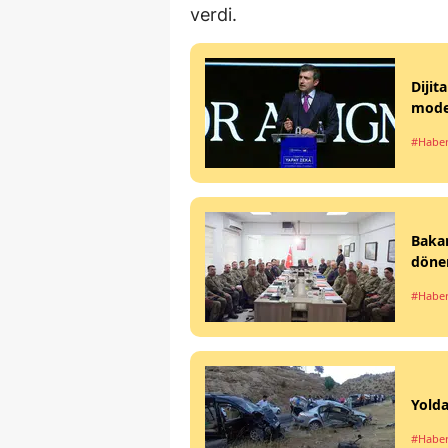
verdi.
Dijit
mode
#Haber
Bakan
döne
#Haber
Yolda
#Haber