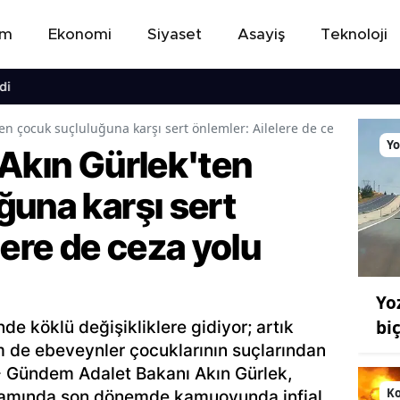
em
Ekonomi
Siyaset
Asayiş
Teknoloji
ten çocuk suçluluğuna karşı sert önlemler: Ailelere de ceza yolu g
Yo
 Akın Gürlek'ten
ğuna karşı sert
lere de ceza yolu
Yo
bi
nde köklü değişikliklere gidiyor; artık
 de ebeveynler çocuklarının suçlarından
- Gündem Adalet Bakanı Akın Gürlek,
K
ogramında son dönemde kamuoyunda infial