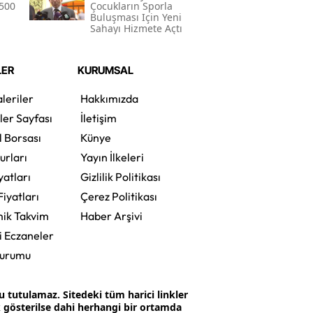
 500
Çocukların Sporla
Buluşması Için Yeni
Sahayı Hizmete Açtı
LER
KURUMSAL
leriler
Hakkımızda
ler Sayfası
İletişim
l Borsası
Künye
urları
Yayın İlkeleri
yatları
Gizlilik Politikası
Fiyatları
Çerez Politikası
ik Takvim
Haber Arşivi
i Eczaneler
Durumu
tutulamaz. Sitedeki tüm harici linkler
ak gösterilse dahi herhangi bir ortamda