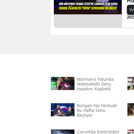
Hu
so
TV
202
Marmaris Yolunda
Motosikletli Genç
Hayatını Kaybetti
Bünyan Yaz Festivali
Bu Hafta Sonu
Başlıyor
Çorum’da Kontrolden