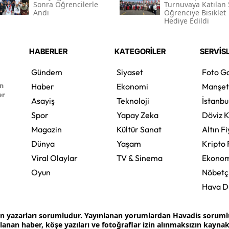
Sonra Öğrencilerle
Turnuvaya Katılan
Andı
Öğrenciye Bisiklet
Hediye Edildi
HABERLER
KATEGORİLER
SERVİS
Gündem
Siyaset
Foto Ga
en
Haber
Ekonomi
Manşet
er
Asayiş
Teknoloji
İstanbu
Spor
Yapay Zeka
Döviz K
Magazin
Kültür Sanat
Altın Fi
Dünya
Yaşam
Kripto 
Viral Olaylar
TV & Sinema
Ekonom
Oyun
Nöbetç
Hava 
an yazarları sorumludur. Yayınlanan yorumlardan Havadis sorumlu 
ınlanan haber, köşe yazıları ve fotoğraflar izin alınmaksızın kayn