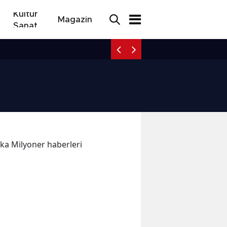
Kültür
Magazin
Sanat
Bolu’da 8 okul d
kika Milyoner haberleri