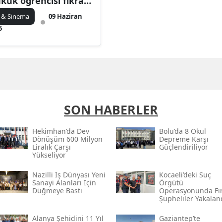
kuk öğrencisi fıkra
rusunu bilemedi
 & Sinema
09 Haziran
5
SON HABERLER
Hekimhan’da Dev
Bolu’da 8 Okul
Dönüşüm 600 Milyon
Depreme Karşı
Liralık Çarşı
Güçlendiriliyor
Yükseliyor
Nazilli Iş Dünyası Yeni
Kocaeli’deki Suç
Sanayi Alanları Için
Örgütü
Düğmeye Bastı
Operasyonunda Fir
Şüpheliler Yakalan
Alanya Şehidini 11 Yıl
Gaziantep’te