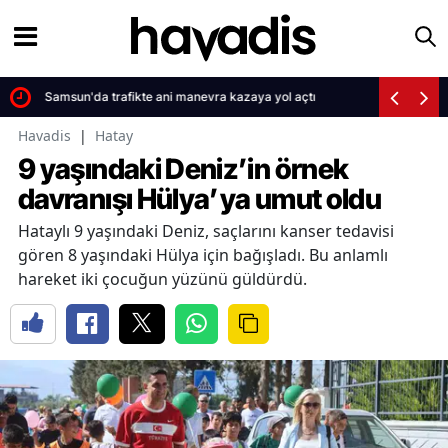
Samsun'da trafikte ani manevra kazaya yol açtı
Havadis
|
Hatay
9 yaşındaki Deniz’in örnek
davranışı Hülya’ya umut oldu
Hataylı 9 yaşındaki Deniz, saçlarını kanser tedavisi
gören 8 yaşındaki Hülya için bağışladı. Bu anlamlı
hareket iki çocuğun yüzünü güldürdü.