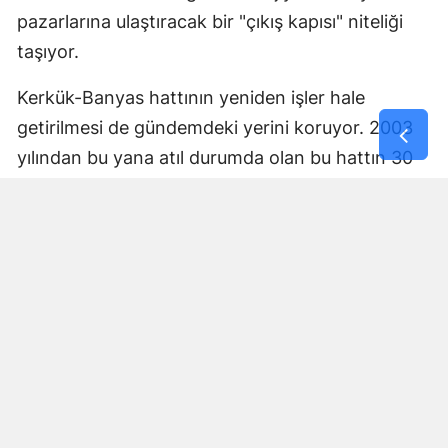
pazarlarına ulaştıracak bir "çıkış kapısı" niteliği
taşıyor.
Kerkük-Banyas hattının yeniden işler hale
getirilmesi de gündemdeki yerini koruyor. 2003
yılından bu yana atıl durumda olan bu hattın 30
aylık bir çalışma ile tekrar faaliyete geçirilmesi,
bölgedeki enerji mimarisini yeniden dizayn
edebilir. Ankara’nın hem Irak hem de Suriye ile
yürüttüğü dengeli diplomasi, bu devasa projenin
hayata geçirilmesinde anahtar rol oynuyor.
Yeni enerji mimarisinin yapı taşı
Bölgedeki enerji akışının sürekliliği, artık tek bir
boğaza veya tek bir rotaya bağlı kalmayacak.