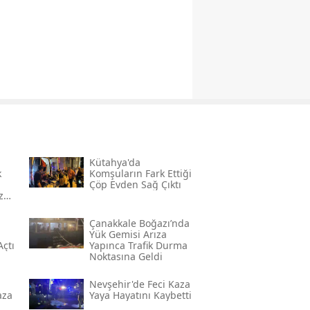
Kütahya'da
k
Komşuların Fark Ettiği
Çöp Evden Sağ Çıktı
z
Çanakkale Boğazı’nda
Yük Gemisi Arıza
Açtı
Yapınca Trafik Durma
Noktasına Geldi
Nevşehir'de Feci Kaza
aza
Yaya Hayatını Kaybetti