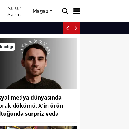
Kültür
Magazin
Sanat
Sosyal medya dünyasınd
knoloji
syal medya dünyasında
prak dökümü: X'in ürün
ltuğunda sürpriz veda