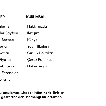
LER
KURUMSAL
leriler
Hakkımızda
ler Sayfası
İletişim
l Borsası
Künye
urları
Yayın İlkeleri
yatları
Gizlilik Politikası
Fiyatları
Çerez Politikası
ik Takvim
Haber Arşivi
i Eczaneler
Durumu
tutulamaz. Sitedeki tüm harici linkler
ak gösterilse dahi herhangi bir ortamda