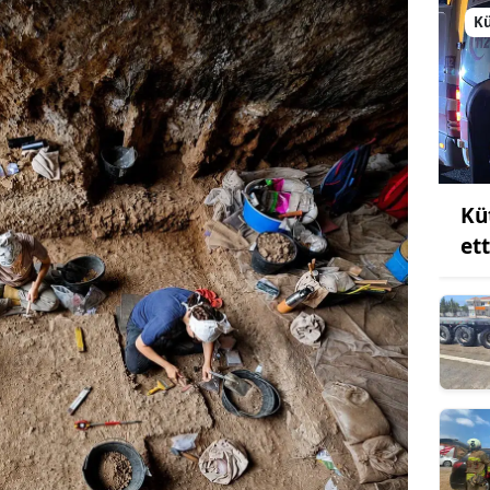
K
Kü
et