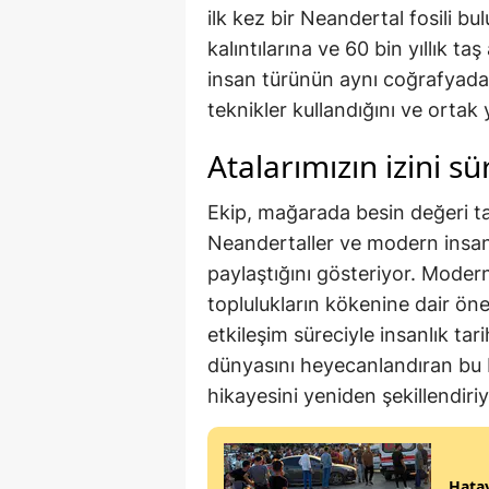
ilk kez bir Neandertal fosili 
kalıntılarına ve 60 bin yıllık taş
insan türünün aynı coğrafyad
teknikler kullandığını ve ortak y
Atalarımızın izini s
Ekip, mağarada besin değeri t
Neandertaller ve modern insanl
paylaştığını gösteriyor. Modern 
toplulukların kökenine dair öne
etkileşim süreciyle insanlık tar
dünyasını heyecanlandıran bu 
hikayesini yeniden şekillendiriy
Hata