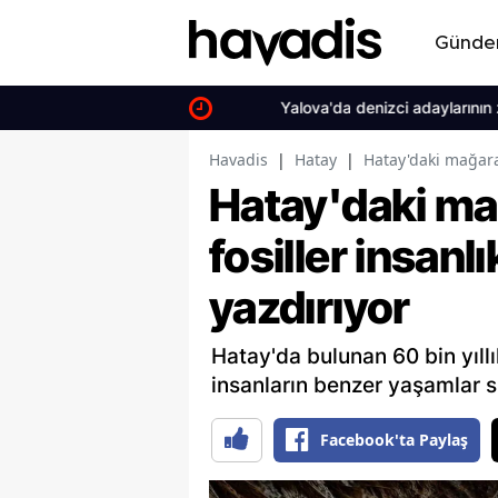
Günd
Yalova'da denizci adaylarının zorlu M
Havadis
|
Hatay
|
Hatay'daki mağarad
Hatay'daki ma
fosiller insanl
yazdırıyor
Hatay'da bulunan 60 bin yıllı
insanların benzer yaşamlar s
Facebook'ta Paylaş