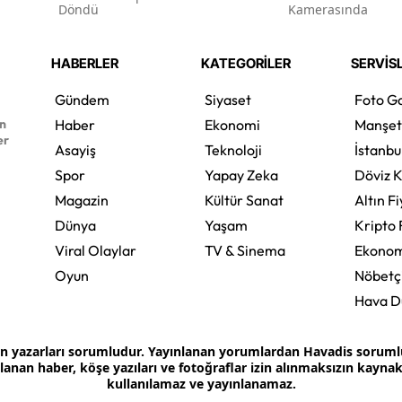
Döndü
Kamerasında
HABERLER
KATEGORİLER
SERVİS
Gündem
Siyaset
Foto Ga
en
Haber
Ekonomi
Manşet
er
Asayiş
Teknoloji
İstanbu
Spor
Yapay Zeka
Döviz K
Magazin
Kültür Sanat
Altın Fi
Dünya
Yaşam
Kripto 
Viral Olaylar
TV & Sinema
Ekonom
Oyun
Nöbetç
Hava 
an yazarları sorumludur. Yayınlanan yorumlardan Havadis sorumlu 
ınlanan haber, köşe yazıları ve fotoğraflar izin alınmaksızın kayn
kullanılamaz ve yayınlanamaz.