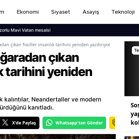
em
Ekonomi
Siyaset
Asayiş
Teknoloji
avi Vatan mesaisi
an çıkan fosiller insanlık tarihini yeniden yazdırıyor
Te
ğaradan çıkan
ık tarihini yeniden
k kalıntılar, Neandertaller ve modern
So
ürdüğünü kanıtladı.
ya
ko
X'de Paylaş
Whatsapp'tan Gönder