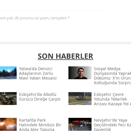
yorum yok, ilk yorumu siz yazın, tartışalım *
SON HABERLER
Yalova'da Denizci
Sosyal Medya
Adaylarının Zorlu
Dünyasında Yapra
Mavi Vatan Mesaisi
Dökümü: X'in Ürün
Koltuğunda Sürpri
Veda
Eskişehir’de Alkollü
Eskişehir Çevre
Sürücü Direğe Çarptı
Yolunda Tekerlek
Arızası Kazaya Yol 
Kartal’da Park
Nevşehir'de Yaya
Halindeki Minibüs Bir
Geçidindeki Feci K
Anda Alev Topuna
Güvenlik