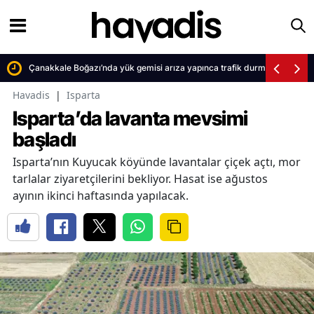
Çanakkale Boğazı’nda yük gemisi arıza yapınca trafik durma noktasına 
Havadis
|
Isparta
Isparta’da lavanta mevsimi
başladı
Isparta’nın Kuyucak köyünde lavantalar çiçek açtı, mor
tarlalar ziyaretçilerini bekliyor. Hasat ise ağustos
ayının ikinci haftasında yapılacak.