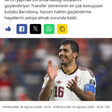
güçlendiriyor. Transfer döneminin en çok konuşulan
kulübü Barcelona, hücum hattını güçlendirme
hayallerini askıya almak zorunda kaldı.
YAYINLAMA: 06 Ağustos 2026 - 23:55
GÜNCELLEME: 06 Ağustos 2026 - 23:59
EDİT