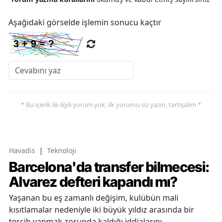
Aşağıdaki görselde işlemin sonucu kaçtır
* Bu içerik ile ilgili yorum yok, ilk yorumu siz yazın, tartışalım *
Havadis
|
Teknoloji
Barcelona'da transfer bilmecesi:
Alvarez defteri kapandı mı?
Yaşanan bu eş zamanlı değişim, kulübün mali
kısıtlamalar nedeniyle iki büyük yıldız arasında bir
tercih yapmak zorunda kaldığı iddialarını