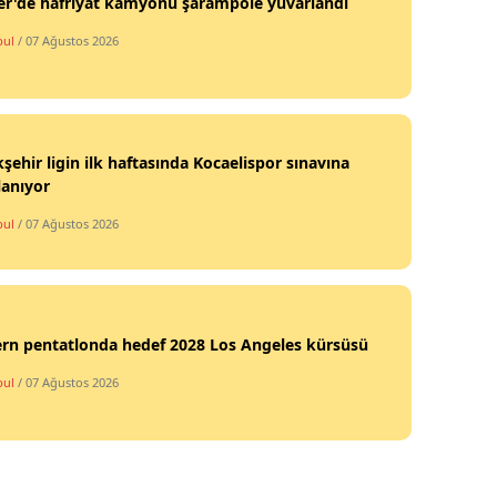
er'de hafriyat kamyonu şarampole yuvarlandı
bul
/ 07 Ağustos 2026
şehir ligin ilk haftasında Kocaelispor sınavına
lanıyor
bul
/ 07 Ağustos 2026
rn pentatlonda hedef 2028 Los Angeles kürsüsü
bul
/ 07 Ağustos 2026