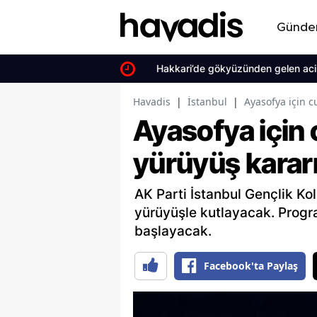
Günd
Hakkari’de gökyüzünden gelen acil sa
Havadis
|
İstanbul
|
Ayasofya için 
Ayasofya için
yürüyüş karar
AK Parti İstanbul Gençlik Koll
yürüyüşle kutlayacak. Prog
başlayacak.
Facebook'ta Paylaş