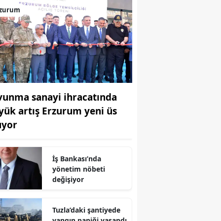
rzurum
vunma sanayi ihracatında
yük artış Erzurum yeni üs
uyor
İş Bankası’nda
yönetim nöbeti
değişiyor
Tuzla’daki şantiyede
yangın paniği yaşandı