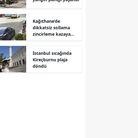
Kağıthane’de
dikkatsiz sollama
zincirleme kazaya
neden oldu?
İstanbul sıcağında
Kireçburnu plaja
döndü