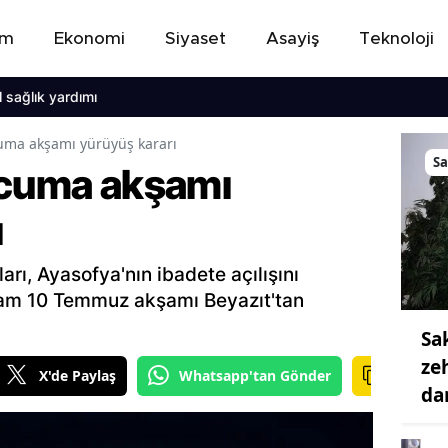
em
Ekonomi
Siyaset
Asayiş
Teknoloji
ğlık yardımı
cuma akşamı yürüyüş kararı
S
 cuma akşamı
ı
arı, Ayasofya'nın ibadete açılışını
ram 10 Temmuz akşamı Beyazıt'tan
Sa
ze
X'de Paylaş
Whatsapp'tan Gönder
da