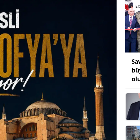
E
Sa
bü
ol