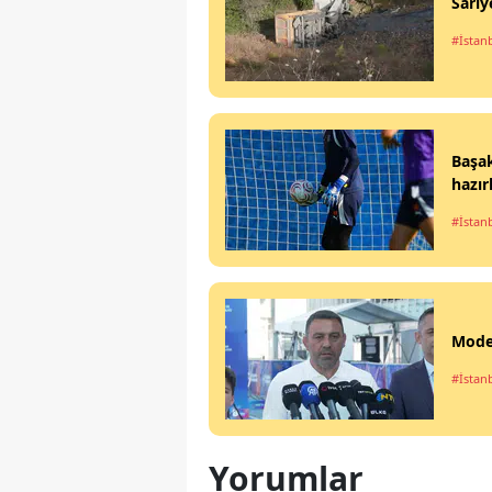
Sarıy
#İstan
Başak
hazır
#İstan
Mode
#İstan
Yorumlar