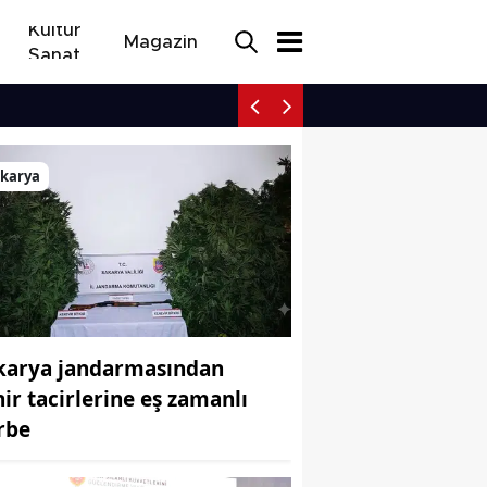
Kültür
Magazin
Sanat
Sakarya jandarmasından 
akarya
karya jandarmasından
hir tacirlerine eş zamanlı
rbe