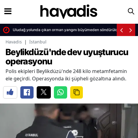
Uludağ yolunda çıkan orman yangını büyümeden söndürüldü
Havadis
|
İstanbul
Beylikdüzü'nde dev uyuşturucu
operasyonu
Polis ekipleri Beylikdüzü'nde 248 kilo metamfetamin
ele geçirdi. Operasyonda iki şüpheli gözaltına alındı.