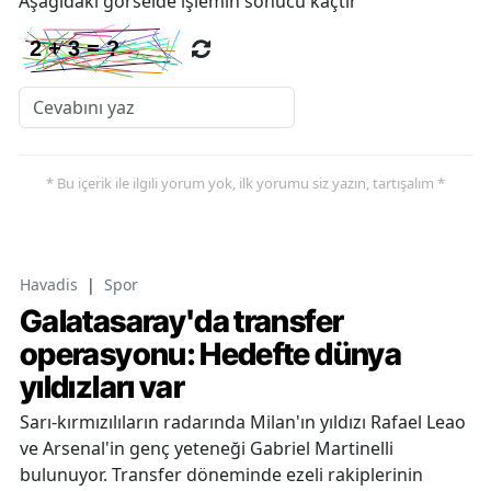
Aşağıdaki görselde işlemin sonucu kaçtır
* Bu içerik ile ilgili yorum yok, ilk yorumu siz yazın, tartışalım *
Havadis
|
Spor
Galatasaray'da transfer
operasyonu: Hedefte dünya
yıldızları var
Sarı-kırmızılıların radarında Milan'ın yıldızı Rafael Leao
ve Arsenal'in genç yeteneği Gabriel Martinelli
bulunuyor. Transfer döneminde ezeli rakiplerinin