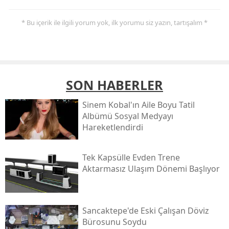
* Bu içerik ile ilgili yorum yok, ilk yorumu siz yazın, tartışalım *
SON HABERLER
Sinem Kobal'ın Aile Boyu Tatil
Albümü Sosyal Medyayı
Hareketlendirdi
Tek Kapsülle Evden Trene
Aktarmasız Ulaşım Dönemi Başlıyor
Sancaktepe'de Eski Çalışan Döviz
Bürosunu Soydu