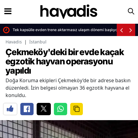
dirdi
Tek kapsülle evden trene aktarmasız ulaşım dönemi başlıyor
Havadis
|
İstanbul
Çekmeköy'deki bir evde kaçak
egzotik hayvan operasyonu
yapıldı
Doğa Koruma ekipleri Çekmeköy’de bir adrese baskın
düzenledi. İzin belgesi olmayan 36 egzotik hayvana el
konuldu.