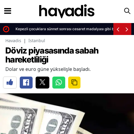
Kepezli çocuklara sünnet sonrası cesaret madalyası gibi belge
Havadis
|
İstanbul
Döviz piyasasında sabah
hareketliliği
Dolar ve euro güne yükselişle başladı.