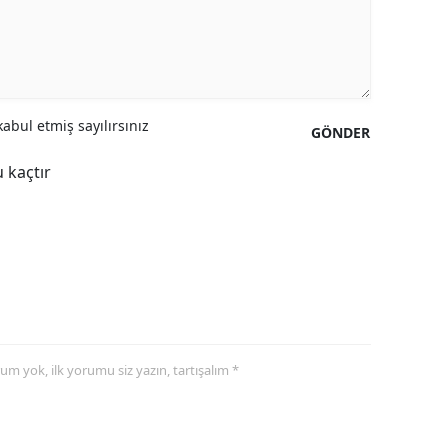
abul etmiş sayılırsınız
GÖNDER
 kaçtır
yorum yok, ilk yorumu siz yazın, tartışalım *