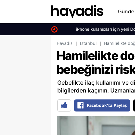
Günd
iPhone kullanıcıları için yeni Dopamin
Havadis
|
İstanbul
|
Hamilelikte doğ
Hamilelikte do
bebeğinizi risk
Gebelikte ilaç kullanımı ve 
bilgilerden kaçının. Uzmanla
Facebook'ta Paylaş