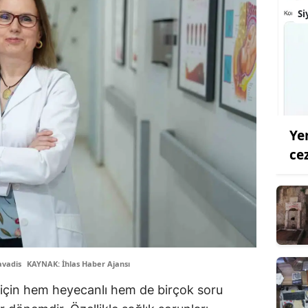
Si
Ye
ce
avadis
KAYNAK: İhlas Haber Ajansı
ı için hem heyecanlı hem de birçok soru