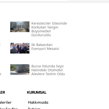
Keresteciler Sitesinde
Korkutan Yangın
Büyümeden
Durduruldu
l
İki Bakandan
Esenyurt Mesaisi
Bursa Yolunda Seyir
Halindeki Otomobil
e
Alevlere Teslim Oldu
LER
KURUMSAL
leriler
Hakkımızda