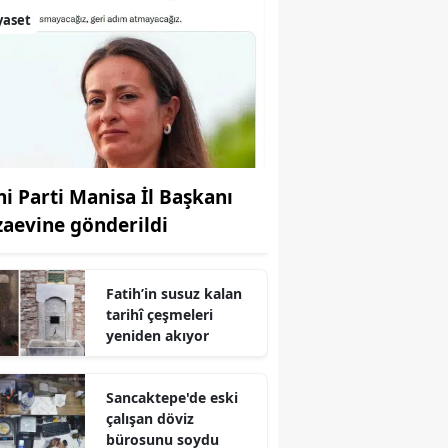
yaset
ni Parti Manisa İl Başkanı
zaevine gönderildi
Fatih’in susuz kalan
tarihî çeşmeleri
yeniden akıyor
Sancaktepe'de eski
çalışan döviz
bürosunu soydu