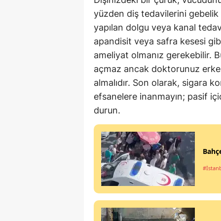
yüzden diş tedavilerini gebelik
yapılan dolgu veya kanal tedavi
apandisit veya safra kesesi gib
ameliyat olmanız gerekebilir. 
açmaz ancak doktorunuz erken 
almalıdır. Son olarak, sigara 
efsanelere inanmayın; pasif iç
durun.
Bahçe
#İstan