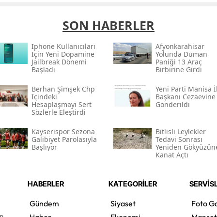
SON HABERLER
Iphone Kullanıcıları
Afyonkarahisar
Için Yeni Dopamine
Yolunda Duman
Jailbreak Dönemi
Paniği 13 Araç
Başladı
Birbirine Girdi
Berhan Şimşek Chp
Yeni Parti Manisa İ
Içindeki
Başkanı Cezaevine
Hesaplaşmayı Sert
Gönderildi
Sözlerle Eleştirdi
Kayserispor Sezona
Bitlisli Leylekler
Galibiyet Parolasıyla
Tedavi Sonrası
Başlıyor
Yeniden Gökyüzün
Kanat Açtı
HABERLER
KATEGORİLER
SERVİS
Gündem
Siyaset
Foto Ga
en