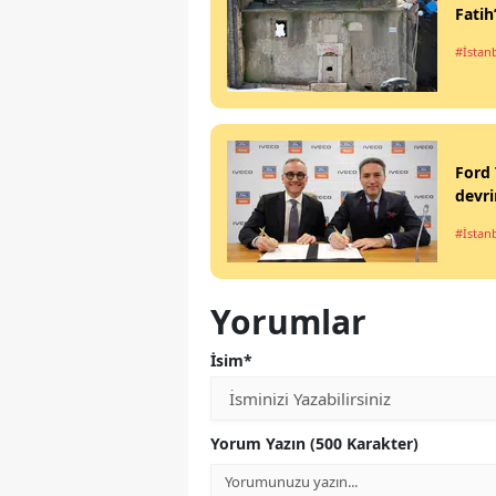
Fatih
#İstan
Ford 
devr
#İstan
Yorumlar
İsim*
Yorum Yazın (500 Karakter)