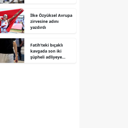
İlke Özyüksel Avrupa
zirvesine adını
yazdırdı
Fatih’teki bıçaklı
kavgada son iki
şüpheli adliyeye
çıkarıldı