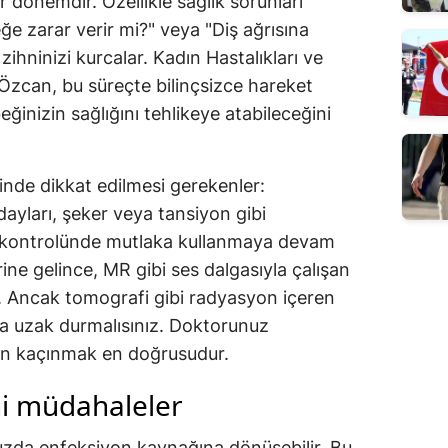
r dönemdir. Özellikle sağlık sorunları
ğe zarar verir mi?" veya "Diş ağrısına
zihninizi kurcalar. Kadın Hastalıkları ve
zcan, bu süreçte bilinçsizce hareket
inizin sağlığını tehlikeye atabileceğini
nde dikkat edilmesi gerekenler:
dayları, şeker veya tansiyon gibi
tor kontrolünde mutlaka kullanmaya devam
ne gelince, MR gibi ses dalgasıyla çalışan
r. Ancak tomografi gibi radyasyon içeren
 uzak durmalısınız. Doktorunuz
en kaçınmak en doğrusudur.
ahi müdahaleler
uzda enfeksiyon kaynağına dönüşebilir. Bu