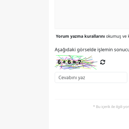
Yorum yazma kurallarını
okumuş ve k
Aşağıdaki görselde işlemin sonucu
* Bu içerik ile ilgili 