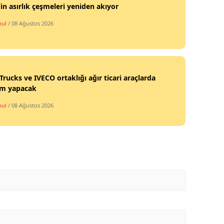
’in asırlık çeşmeleri yeniden akıyor
bul
/ 08 Ağustos 2026
Trucks ve IVECO ortaklığı ağır ticari araçlarda
im yapacak
bul
/ 08 Ağustos 2026