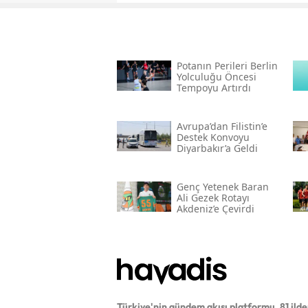
Potanın Perileri Berlin
Yolculuğu Öncesi
Tempoyu Artırdı
Avrupa’dan Filistin’e
Destek Konvoyu
Diyarbakır’a Geldi
Genç Yetenek Baran
Ali Gezek Rotayı
Akdeniz’e Çevirdi
Türkiye'nin gündem akışı platformu. 81 ild