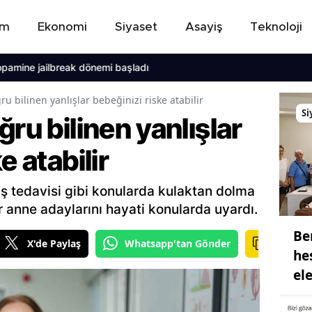
em
Ekonomi
Siyaset
Asayiş
Teknoloji
e jailbreak dönemi başladı
ru bilinen yanlışlar bebeğinizi riske atabilir
Si
ğru bilinen yanlışlar
e atabilir
diş tedavisi gibi konularda kulaktan dolma
r anne adaylarını hayati konularda uyardı.
Be
X'de Paylaş
Whatsapp'tan Gönder
he
ele