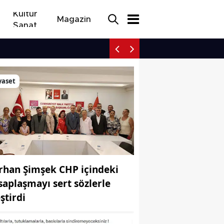
Kültür
Magazin
Sanat
Afyonkarahisar yolunda 
yaset
rhan Şimşek CHP içindeki
saplaşmayı sert sözlerle
ştirdi