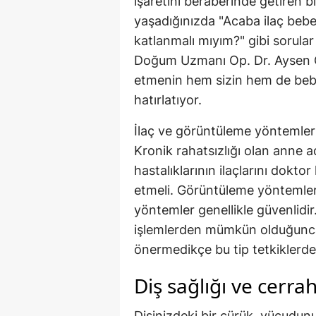
işaretini beraberinde getiren bi
yaşadığınızda "Acaba ilaç bebe
katlanmalı mıyım?" gibi sorular 
Doğum Uzmanı Op. Dr. Aysen Ö
etmenin hem sizin hem de bebeğ
hatırlatıyor.
İlaç ve görüntüleme yöntemleri
Kronik rahatsızlığı olan anne a
hastalıklarının ilaçlarını dok
etmeli. Görüntüleme yöntemleri
yöntemler genellikle güvenlidi
işlemlerden mümkün olduğunca
önermedikçe bu tip tetkiklerd
Diş sağlığı ve cerr
Dişinizdeki bir çürük, vücudun