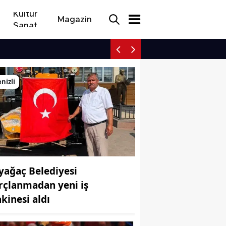
Kültür
Magazin
Sanat
Denizli ihracatçısı ABD v
nizli
yağaç Belediyesi
rçlanmadan yeni iş
kinesi aldı