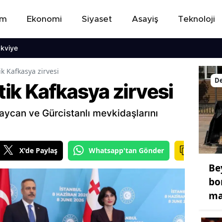
em
Ekonomi
Siyaset
Asayiş
Teknoloji
iye
ik Kafkasya zirvesi
De
itik Kafkasya zirvesi
baycan ve Gürcistanlı mevkidaşlarını
X'de Paylaş
Whatsapp'tan Gönder
Be
bo
ma