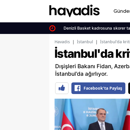
Günd
Denizli Basket kadrosuna skorer takv
Havadis
|
İstanbul
|
İstanbul'da krit
İstanbul'da kr
Dışişleri Bakanı Fidan, Azer
İstanbul’da ağırlıyor.
Facebook'ta Paylaş