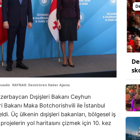
De
De
sk
avadis
KAYNAK: Demirören Haber Ajansı
Azerbaycan Dışişleri Bakanı Ceyhun
i Bakanı Maka Botchorishvili ile İstanbul
di. Üç ülkenin dışişleri bakanları, bölgesel iş
projelerin yol haritasını çizmek için 10. kez