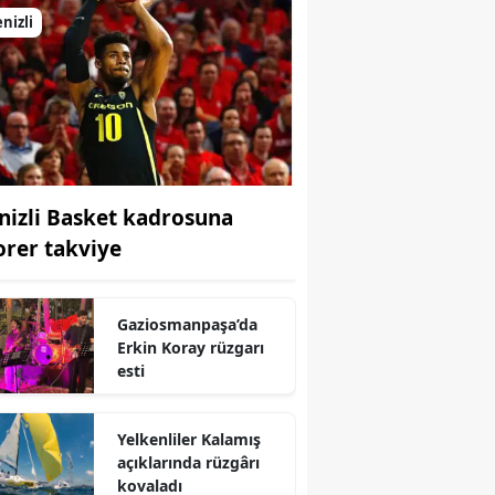
nizli
nizli Basket kadrosuna
orer takviye
Gaziosmanpaşa’da
Erkin Koray rüzgarı
esti
Yelkenliler Kalamış
açıklarında rüzgârı
kovaladı