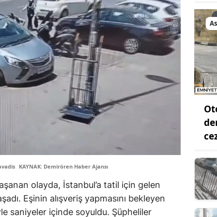
As
Ot
de
ce
avadis
KAYNAK: Demirören Haber Ajansı
aşanan olayda, İstanbul’a tatil için gelen
şadı. Eşinin alışveriş yapmasını bekleyen
le saniyeler içinde soyuldu. Şüpheliler