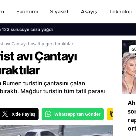
em
Ekonomi
Siyaset
Asayiş
Teknoloji
123 sürücüye ceza yağdı
st avı Çantayı boşaltıp geri bıraktılar
G
ist avı Çantayı
ıraktılar
 Rumen turistin çantasını çalan
 bıraktı. Mağdur turistin tüm tatil parası
Ah
so
X'de Paylaş
Whatsapp'tan Gönder
ra
or