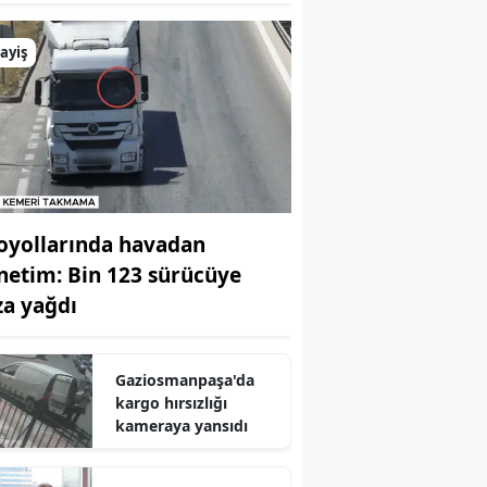
ayiş
oyollarında havadan
netim: Bin 123 sürücüye
za yağdı
Gaziosmanpaşa'da
kargo hırsızlığı
kameraya yansıdı