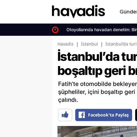
Günd
Otoyollarında havadan denetim: Bin 
Havadis
|
İstanbul
|
İstanbul’da turi
İstanbul’da tur
boşaltıp geri b
Fatih’te otomobilde bekleyen
şüpheliler, içini boşaltıp geri
çalındı.
Facebook'ta Paylaş