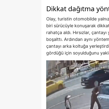
Dikkat dağıtma yön
Olay, turistin otomobilde yalnı
biri sürücüyle konuşarak dikkat
rahatça aldı. Hırsızlar, çantayı
boşalttı. Ardından aynı yönteml
çantayı arka koltuğa yerleştird
gördüğü için soyulduğunu yaklaş