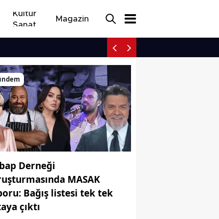
Kültür
Magazin
Sanat
Avrupa yangınlarıyla m
ündem
bap Derneği
ruşturmasında MASAK
poru: Bağış listesi tek tek
taya çıktı