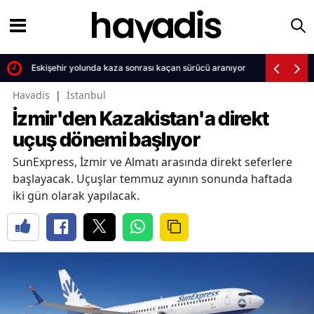
ü
Eskişehir yolunda kaza sonrası kaçan sürücü aranıyor
Havadis
|
İstanbul
İzmir'den Kazakistan'a direkt
uçuş dönemi başlıyor
SunExpress, İzmir ve Almatı arasında direkt seferlere
başlayacak. Uçuşlar temmuz ayının sonunda haftada
iki gün olarak yapılacak.