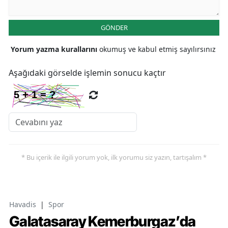
GÖNDER
Yorum yazma kurallarını
okumuş ve kabul etmiş sayılırsınız
Aşağıdaki görselde işlemin sonucu kaçtır
* Bu içerik ile ilgili yorum yok, ilk yorumu siz yazın, tartışalım *
Havadis
|
Spor
Galatasaray Kemerburgaz’da