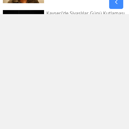
Kayseri'de Sivaslılar Günü Kutlaması
Ebru Yaşar Konseriyle Şenlendi
Balıkesir Manyas’ta Orman Yangını
Büyümeden Söndürüldü
Çorum’da Gece Yarısı Anız Yangını
Paniği
Ardahan Yollarında Gece Mesaisi
Başladı