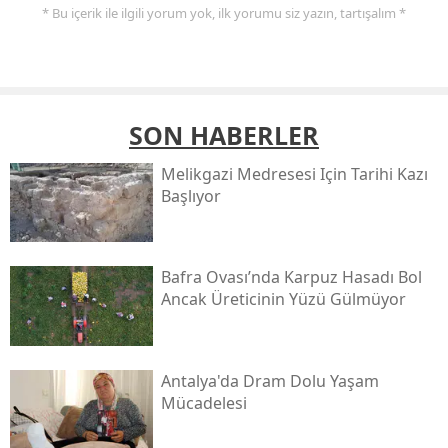
* Bu içerik ile ilgili yorum yok, ilk yorumu siz yazın, tartışalım *
SON HABERLER
Melikgazi Medresesi Için Tarihi Kazı
Başlıyor
Bafra Ovası’nda Karpuz Hasadı Bol
Ancak Üreticinin Yüzü Gülmüyor
Antalya'da Dram Dolu Yaşam
Mücadelesi