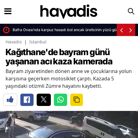
Bafra Ovası’nda karpuz hasadı bol ancak üreticinin yüzü gülmüyor
Havadis
|
İstanbul
Kağıthane'de bayram günü
yaşanan acı kaza kamerada
Bayram ziyaretinden dönen anne ve çocuklarına yolun
karşısına geçerken motosiklet çarptı. Kazada 5
yaşındaki otizmli Zümre hayatını kaybetti.