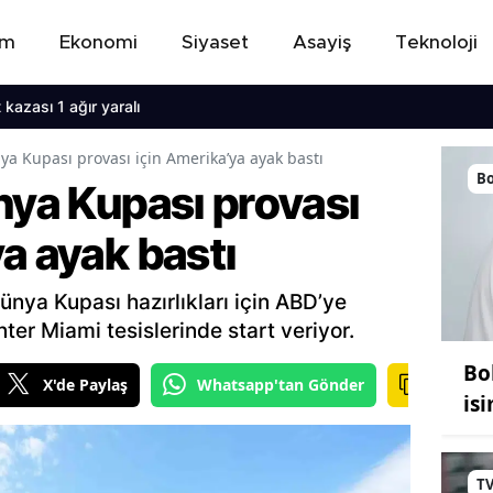
em
Ekonomi
Siyaset
Asayiş
Teknoloji
 1 ağır yaralı
ya Kupası provası için Amerika’ya ayak bastı
B
nya Kupası provası
a ayak bastı
ünya Kupası hazırlıkları için ABD’ye
Inter Miami tesislerinde start veriyor.
Bo
X'de Paylaş
Whatsapp'tan Gönder
is
T