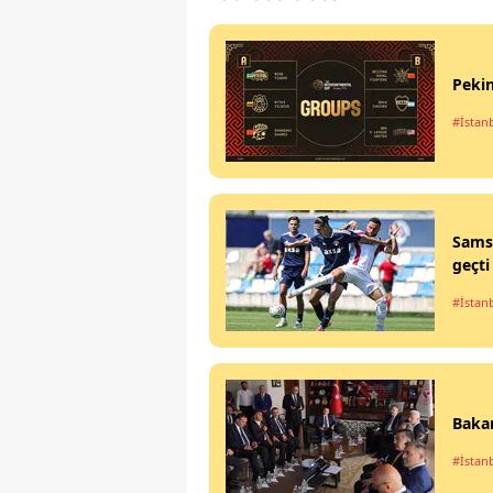
Pekin
#İstan
Samsu
geçti
#İstan
Bakan
#İstan