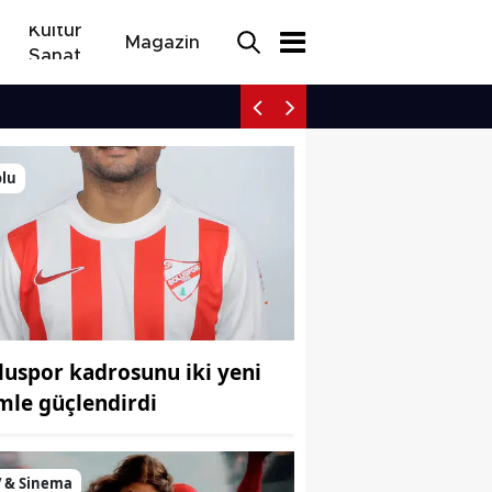
Kültür
Magazin
Sanat
New York’tan gururland
olu
luspor kadrosunu iki yeni
imle güçlendirdi
V & Sinema