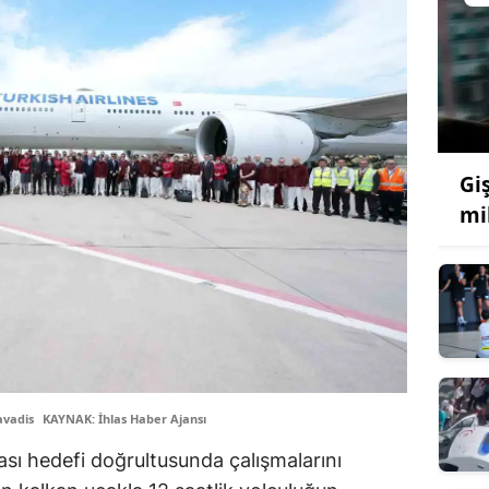
Giş
mi
avadis
KAYNAK: İhlas Haber Ajansı
sı hedefi doğrultusunda çalışmalarını