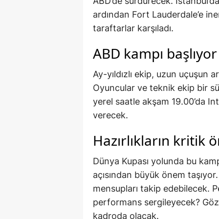
ABD’de sürdürecek. İstanbul’da
ardından Fort Lauderdale’e inen
taraftarlar karşıladı.
ABD kampı başlıyor
Ay-yıldızlı ekip, uzun uçuşun a
Oyuncular ve teknik ekip bir s
yerel saatle akşam 19.00’da In
verecek.
Hazırlıkların kritik
Dünya Kupası yolunda bu kamp,
açısından büyük önem taşıyor. 
mensupları takip edebilecek. Pek
performans sergileyecek? Gözl
kadroda olacak.