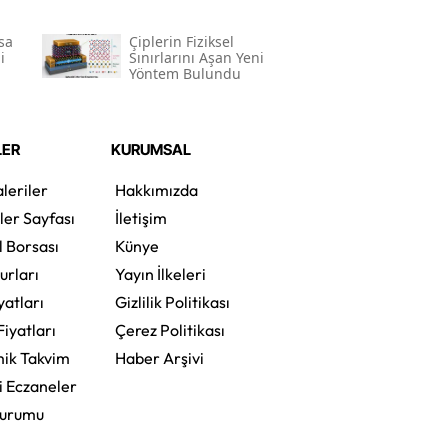
sa
Çiplerin Fiziksel
i
Sınırlarını Aşan Yeni
Yöntem Bulundu
LER
KURUMSAL
leriler
Hakkımızda
ler Sayfası
İletişim
l Borsası
Künye
urları
Yayın İlkeleri
yatları
Gizlilik Politikası
Fiyatları
Çerez Politikası
ik Takvim
Haber Arşivi
i Eczaneler
Durumu