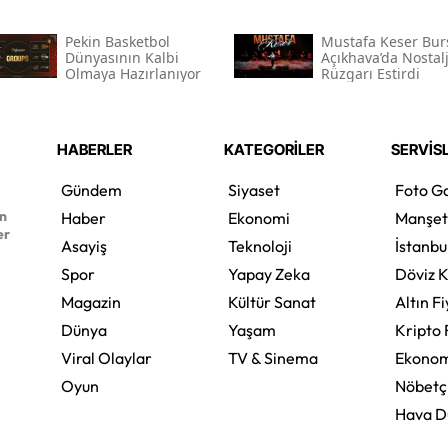
Pekin Basketbol
Mustafa Keser Bur
Dünyasının Kalbi
Açıkhava’da Nostalj
Olmaya Hazırlanıyor
Rüzgarı Estirdi
HABERLER
KATEGORİLER
SERVİS
Gündem
Siyaset
Foto Ga
en
Haber
Ekonomi
Manşet
er
Asayiş
Teknoloji
İstanbu
Spor
Yapay Zeka
Döviz K
Magazin
Kültür Sanat
Altın Fi
Dünya
Yaşam
Kripto 
Viral Olaylar
TV & Sinema
Ekonom
Oyun
Nöbetç
Hava 