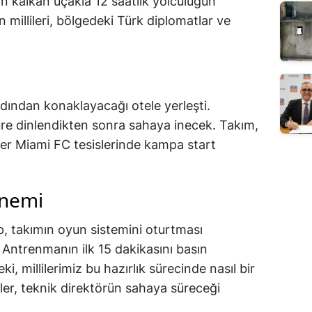
n kalkan uçakla 12 saatlik yolculuğun
 millileri, bölgedeki Türk diplomatlar ve
rdından konaklayacağı otele yerleşti.
üre dinlendikten sonra sahaya inecek. Takım,
ter Miami FC tesislerinde kampa start
 önemi
 takımın oyun sistemini oturtması
Antrenmanın ilk 15 dakikasını basın
i, millilerimiz bu hazırlık sürecinde nasıl bir
er, teknik direktörün sahaya süreceği