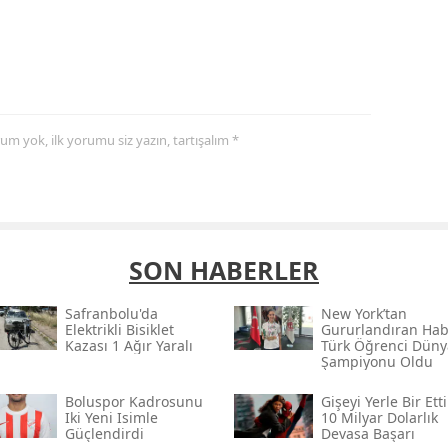
yorum yok, ilk yorumu siz yazın, tartışalım *
SON HABERLER
Safranbolu'da
New York’tan
Elektrikli Bisiklet
Gururlandıran Hab
Kazası 1 Ağır Yaralı
Türk Öğrenci Düny
Şampiyonu Oldu
Boluspor Kadrosunu
Gişeyi Yerle Bir Etti
Iki Yeni Isimle
10 Milyar Dolarlık
Güçlendirdi
Devasa Başarı