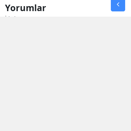
Yorumlar
İsim*
Yorum Yazın (500 Karakter)
GÖNDER
Yorum yazma kurallarını
okumuş ve kabul etmiş sayılırsınız
Aşağıdaki görselde işlemin sonucu kaçtır