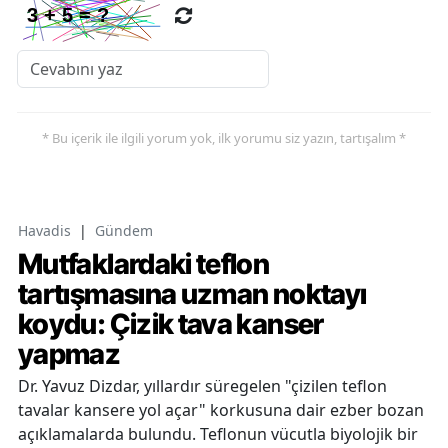
* Bu içerik ile ilgili yorum yok, ilk yorumu siz yazın, tartışalım *
Havadis
|
Gündem
Mutfaklardaki teflon
tartışmasına uzman noktayı
koydu: Çizik tava kanser
yapmaz
Dr. Yavuz Dizdar, yıllardır süregelen "çizilen teflon
tavalar kansere yol açar" korkusuna dair ezber bozan
açıklamalarda bulundu. Teflonun vücutla biyolojik bir