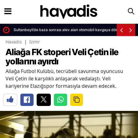
Sultanbeyli’de kaza sonrası alev alan otomobil kavgaya dönüştü
Havadis
|
İzmir
Aliağa FK stoperi Veli Çetin ile
yollarını ayırdı
Aliağa Futbol Kulübü, tecrübeli savunma oyuncusu
Veli Çetin ile karşılıklı anlaşarak vedalaştı. Veli
kariyerine Elazığspor formasıyla devam edecek.