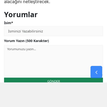
alacağını netleştirecek.
Yorumlar
İsim*
Yorum Yazın (500 Karakter)
GÖNDER
Yorum yazma kurallarını
okumuş ve kabul etmiş sayılırsınız
Aşağıdaki görselde işlemin sonucu kaçtır