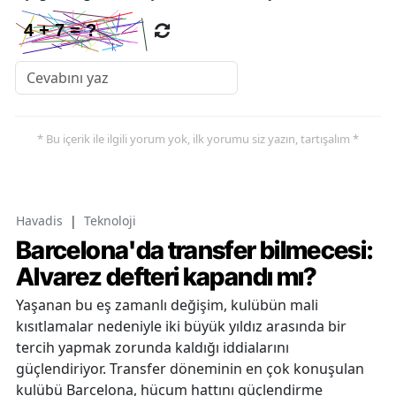
* Bu içerik ile ilgili yorum yok, ilk yorumu siz yazın, tartışalım *
Havadis
|
Teknoloji
Barcelona'da transfer bilmecesi:
Alvarez defteri kapandı mı?
Yaşanan bu eş zamanlı değişim, kulübün mali
kısıtlamalar nedeniyle iki büyük yıldız arasında bir
tercih yapmak zorunda kaldığı iddialarını
güçlendiriyor. Transfer döneminin en çok konuşulan
kulübü Barcelona, hücum hattını güçlendirme