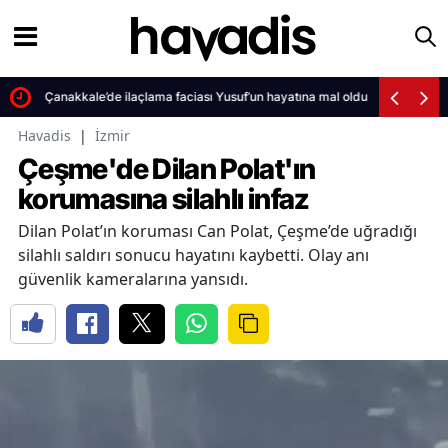
Çanakkale’de ilaçlama faciası Yusuf’un hayatına mal oldu
Havadis
|
İzmir
Çeşme'de Dilan Polat'ın
korumasına silahlı infaz
Dilan Polat’ın koruması Can Polat, Çeşme’de uğradığı
silahlı saldırı sonucu hayatını kaybetti. Olay anı
güvenlik kameralarına yansıdı.