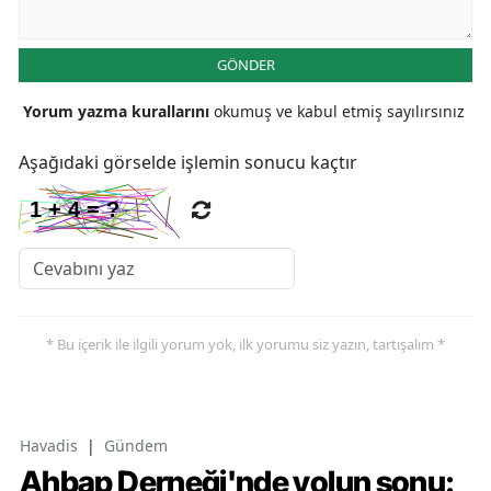
GÖNDER
Yorum yazma kurallarını
okumuş ve kabul etmiş sayılırsınız
Aşağıdaki görselde işlemin sonucu kaçtır
* Bu içerik ile ilgili yorum yok, ilk yorumu siz yazın, tartışalım *
Havadis
|
Gündem
Ahbap Derneği'nde yolun sonu: