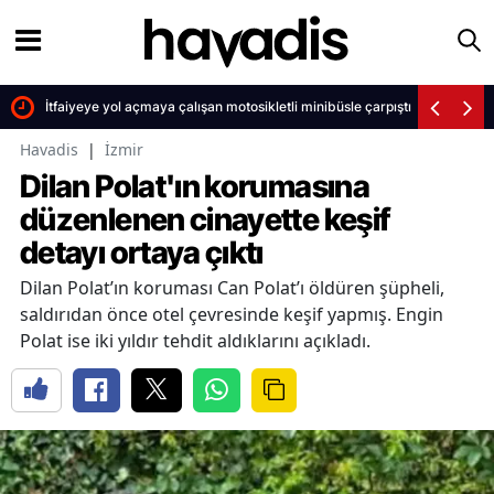
İtfaiyeye yol açmaya çalışan motosikletli minibüsle çarpıştı
Havadis
|
İzmir
Dilan Polat'ın korumasına
düzenlenen cinayette keşif
detayı ortaya çıktı
Dilan Polat’ın koruması Can Polat’ı öldüren şüpheli,
saldırıdan önce otel çevresinde keşif yapmış. Engin
Polat ise iki yıldır tehdit aldıklarını açıkladı.