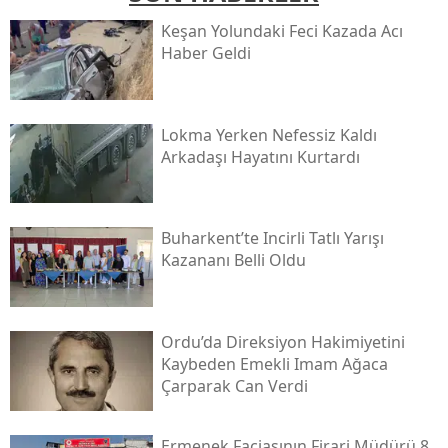
Keşan Yolundaki Feci Kazada Acı
Haber Geldi
Lokma Yerken Nefessiz Kaldı
Arkadaşı Hayatını Kurtardı
Buharkent’te Incirli Tatlı Yarışı
Kazananı Belli Oldu
Ordu’da Direksiyon Hakimiyetini
Kaybeden Emekli Imam Ağaca
Çarparak Can Verdi
Ermenek Faciasının Firari Müdürü 8