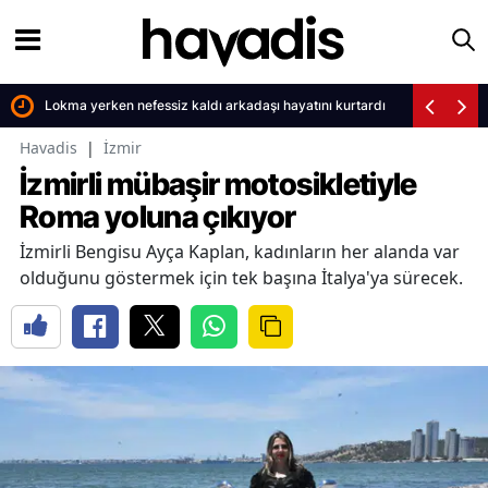
Lokma yerken nefessiz kaldı arkadaşı hayatını kurtardı
Havadis
|
İzmir
İzmirli mübaşir motosikletiyle
Roma yoluna çıkıyor
İzmirli Bengisu Ayça Kaplan, kadınların her alanda var
olduğunu göstermek için tek başına İtalya'ya sürecek.