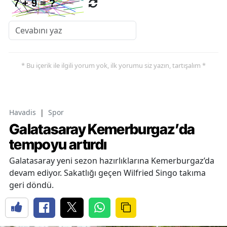
* Bu içerik ile ilgili yorum yok, ilk yorumu siz yazın, tartışalım *
Havadis
|
Spor
Galatasaray Kemerburgaz’da
tempoyu artırdı
Galatasaray yeni sezon hazırlıklarına Kemerburgaz’da
devam ediyor. Sakatlığı geçen Wilfried Singo takıma
geri döndü.