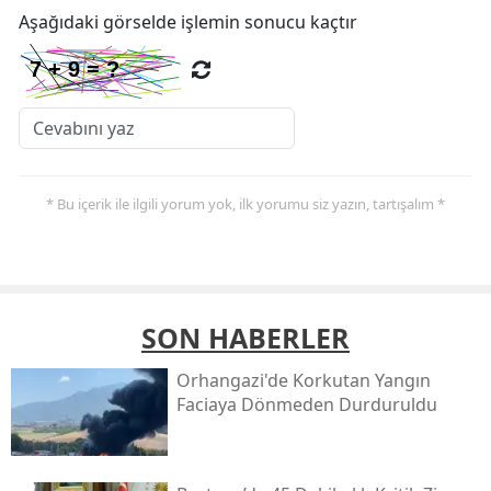
Aşağıdaki görselde işlemin sonucu kaçtır
* Bu içerik ile ilgili yorum yok, ilk yorumu siz yazın, tartışalım *
SON HABERLER
Orhangazi'de Korkutan Yangın
Faciaya Dönmeden Durduruldu