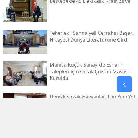
Beştepe’de 45 Dakikalık Kritik Zirve
Tekerlekli Sandalyeli Cerrahın Başarı
Hikayesi Dünya Literatürüne Girdi
Manisa Küçük Sanayi’de Esnafın
Talepleri Için Ortak Çözüm Masası
Kuruldu
Denizli Sokak Hayvanları Için Yeni Yol
Haritasını Belirledi
Denizlili Üretici Kuru Üzüm Için 150
Lira Taban Fiyat Bekliyor