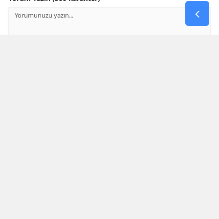
GÖNDER
Yorum yazma kurallarını
okumuş ve kabul etmiş sayılırsınız
Aşağıdaki görselde işlemin sonucu kaçtır
* Bu içerik ile ilgili yorum yok, ilk yorumu siz yazın, tartışalım *