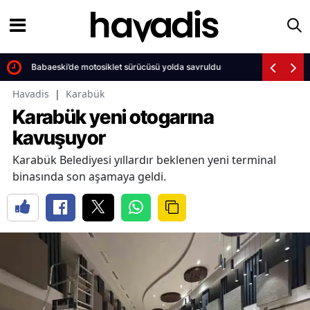
Babaeski’de motosiklet sürücüsü yolda savruldu
Havadis
|
Karabük
Karabük yeni otogarına
kavuşuyor
Karabük Belediyesi yıllardır beklenen yeni terminal
binasında son aşamaya geldi.