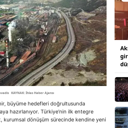
Ak
gi
dü
avadis
KAYNAK: İhlas Haber Ajansı
ir, büyüme hedefleri doğrultusunda
a hazırlanıyor. Türkiye’nin ilk entegre
ket, kurumsal dönüşüm sürecinde kendine yeni