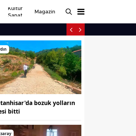
Kültür
Magazin
Sanat
Milli takım Fransa yolcu
ydın
ltanhisar'da bozuk yolların
esi bitti
ksaray