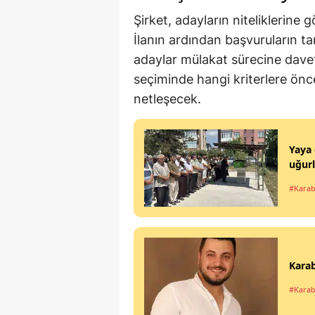
Şirket, adayların niteliklerine
İlanın ardından başvuruların t
adaylar mülakat sürecine davet
seçiminde hangi kriterlere önc
netleşecek.
Yaya 
uğur
#Kara
Karab
#Kara