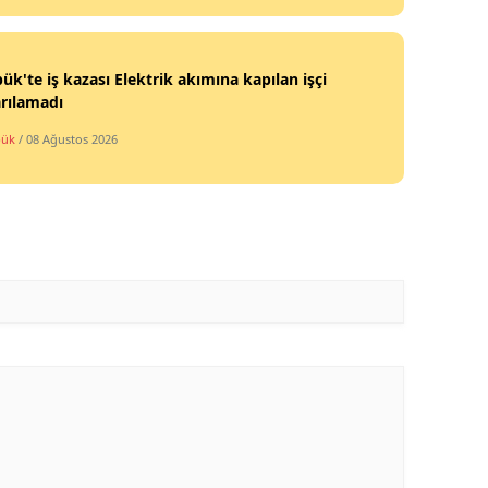
ük'te iş kazası Elektrik akımına kapılan işçi
rılamadı
bük
/ 08 Ağustos 2026