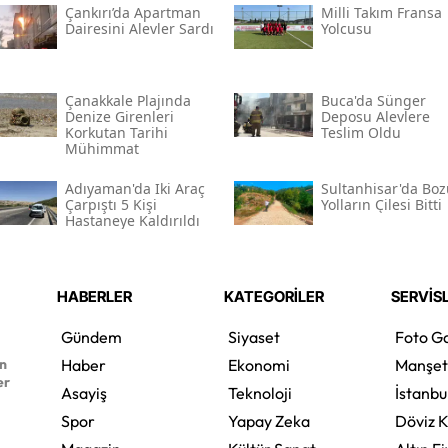
Çankırı’da Apartman
Milli Takım Fransa
Dairesini Alevler Sardı
Yolcusu
Çanakkale Plajında
Buca'da Sünger
Denize Girenleri
Deposu Alevlere
Korkutan Tarihi
Teslim Oldu
Mühimmat
Adıyaman'da Iki Araç
Sultanhisar'da Boz
Çarpıştı 5 Kişi
Yolların Çilesi Bitti
Hastaneye Kaldırıldı
HABERLER
KATEGORİLER
SERVİS
Gündem
Siyaset
Foto Ga
en
Haber
Ekonomi
Manşet
er
Asayiş
Teknoloji
İstanbu
Spor
Yapay Zeka
Döviz K