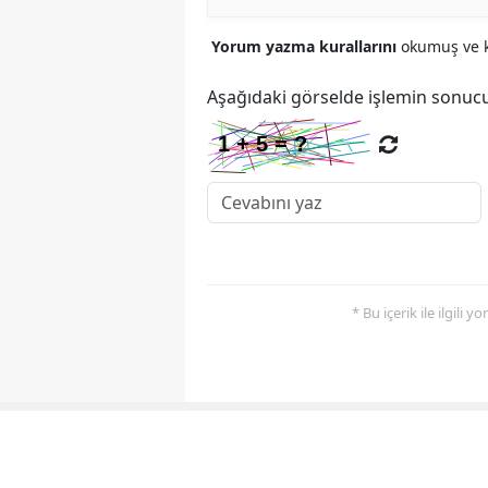
Yorum yazma kurallarını
okumuş ve k
Aşağıdaki görselde işlemin sonucu
* Bu içerik ile ilgili 