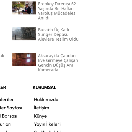
Erenköy Direnişi 62
Yaşında Bir Halkın
Varoluş Mücadelesi
Anıldı
Buca’da Üç Katlı
Sünger Deposu
Alevlere Teslim Oldu
uk
Aksaray'da Çatıdan
Eve Girmeye Çalışan
Gencin Düşüş Anı
Kamerada
LER
KURUMSAL
leriler
Hakkımızda
ler Sayfası
İletişim
l Borsası
Künye
urları
Yayın İlkeleri