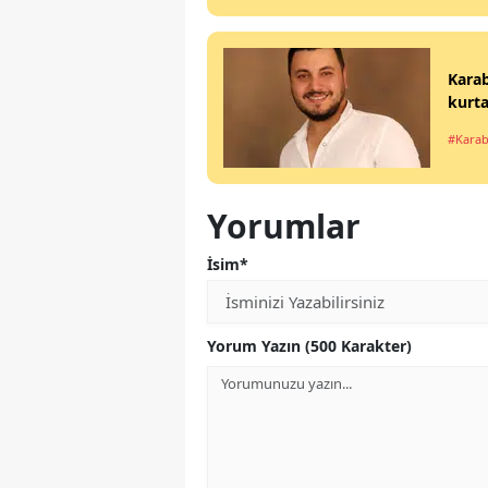
Karab
kurta
#Kara
Yorumlar
İsim*
Yorum Yazın (500 Karakter)