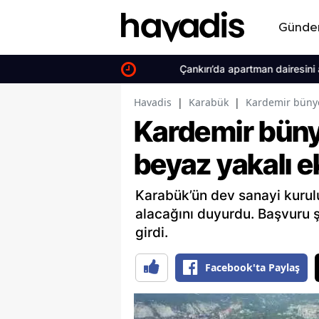
Günd
Çankırı’da apartman dairesini alevler 
Havadis
|
Karabük
|
Kardemir bünyes
Kardemir büny
beyaz yakalı e
Karabük’ün dev sanayi kurul
alacağını duyurdu. Başvuru şa
girdi.
Facebook'ta Paylaş