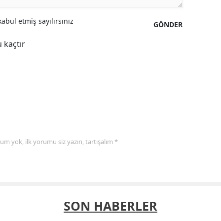
abul etmiş sayılırsınız
GÖNDER
 kaçtır
yorum yok, ilk yorumu siz yazın, tartışalım *
SON HABERLER