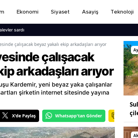
em
Ekonomi
Siyaset
Asayiş
Teknoloji
sardı
inde çalışacak beyaz yakalı ekip arkadaşları arıyor
A
esinde çalışacak
kip arkadaşları arıyor
uşu Kardemir, yeni beyaz yaka çalışanlar
rtları şirketin internet sitesinde yayına
Su
çil
X'de Paylaş
Whatsapp'tan Gönder
A