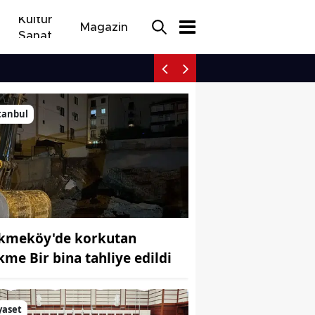
Kültür
Magazin
Sanat
Kayseri'nin ormanlarınd
tanbul
kmeköy'de korkutan
kme Bir bina tahliye edildi
yaset