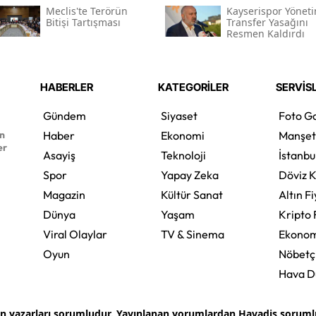
Meclis'te Terörün
Kayserispor Yöneti
Bitişi Tartışması
Transfer Yasağını
Resmen Kaldırdı
HABERLER
KATEGORİLER
SERVİS
Gündem
Siyaset
Foto Ga
en
Haber
Ekonomi
Manşet
er
Asayiş
Teknoloji
İstanbu
Spor
Yapay Zeka
Döviz K
Magazin
Kültür Sanat
Altın Fi
Dünya
Yaşam
Kripto 
Viral Olaylar
TV & Sinema
Ekonom
Oyun
Nöbetç
Hava 
an yazarları sorumludur. Yayınlanan yorumlardan Havadis sorumlu 