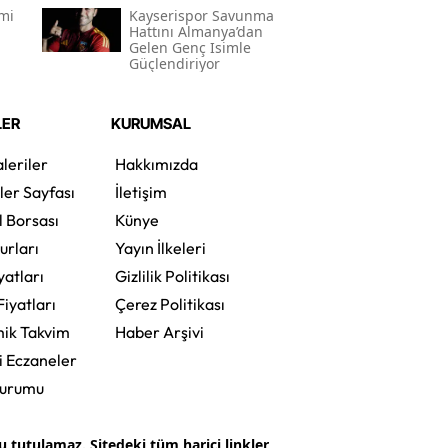
mi
Kayserispor Savunma
Hattını Almanya’dan
Gelen Genç Isimle
Güçlendiriyor
LER
KURUMSAL
leriler
Hakkımızda
ler Sayfası
İletişim
l Borsası
Künye
urları
Yayın İlkeleri
yatları
Gizlilik Politikası
Fiyatları
Çerez Politikası
ik Takvim
Haber Arşivi
i Eczaneler
Durumu
tutulamaz. Sitedeki tüm harici linkler