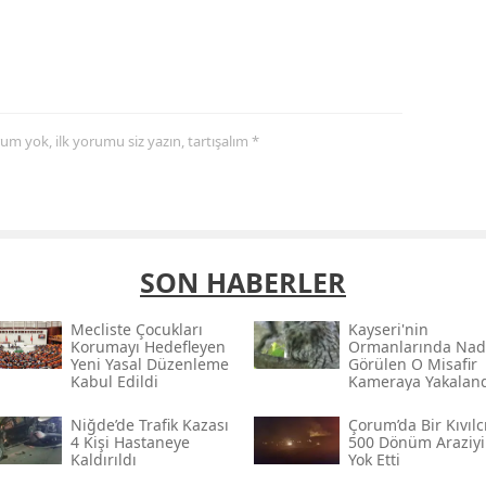
yorum yok, ilk yorumu siz yazın, tartışalım *
SON HABERLER
Mecliste Çocukları
Kayseri'nin
Korumayı Hedefleyen
Ormanlarında Nad
Yeni Yasal Düzenleme
Görülen O Misafir
Kabul Edildi
Kameraya Yakalan
Niğde’de Trafik Kazası
Çorum’da Bir Kıvıl
4 Kişi Hastaneye
500 Dönüm Araziyi
Kaldırıldı
Yok Etti