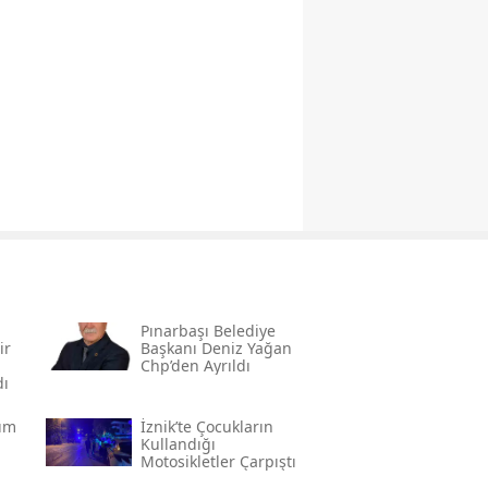
Pınarbaşı Belediye
ir
Başkanı Deniz Yağan
Chp’den Ayrıldı
dı
cım
İznik’te Çocukların
Kullandığı
Motosikletler Çarpıştı