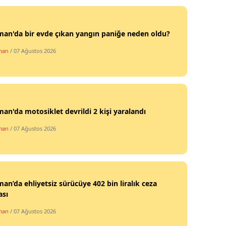
an'da bir evde çıkan yangın paniğe neden oldu?
man
/ 07 Ağustos 2026
an'da motosiklet devrildi 2 kişi yaralandı
man
/ 07 Ağustos 2026
an’da ehliyetsiz sürücüye 402 bin liralık ceza
ası
man
/ 07 Ağustos 2026