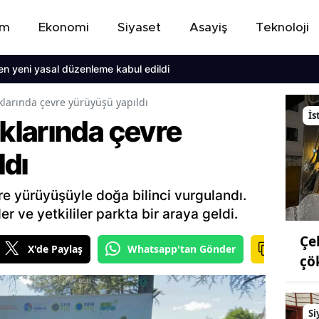
em
Ekonomi
Siyaset
Asayiş
Teknoloji
en yeni yasal düzenleme kabul edildi
larında çevre yürüyüşü yapıldı
İs
larında çevre
ldı
 yürüyüşüyle doğa bilinci vurgulandı.
r ve yetkililer parkta bir araya geldi.
Çe
X'de Paylaş
Whatsapp'tan Gönder
çö
Si