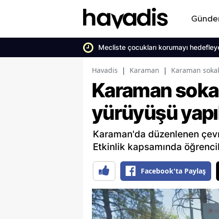
Günd
Mecliste çocukları korumayı hedefley
Havadis
|
Karaman
|
Karaman sokak
Karaman sokak
yürüyüşü yapı
Karaman'da düzenlenen çevre
Etkinlik kapsamında öğrencile
Facebook'ta Paylaş