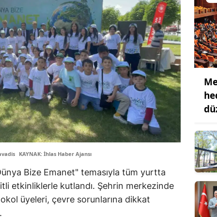
Me
he
dü
avadis
KAYNAK: İhlas Haber Ajansı
"Dünya Bize Emanet" temasıyla tüm yurtta
li etkinliklerle kutlandı. Şehrin merkezinde
okol üyeleri, çevre sorunlarına dikkat
.