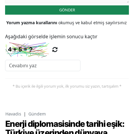
GÖNDER
Yorum yazma kurallarını
okumuş ve kabul etmiş sayılırsınız
Aşağıdaki görselde işlemin sonucu kaçtır
* Bu içerik ile ilgili yorum yok, ilk yorumu siz yazın, tartışalım *
Havadis
|
Gündem
Enerji diplomasisinde tarihi eşik:
Türkiye üzerinden dünyaya