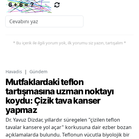
* Bu içerik ile ilgili yorum yok, ilk yorumu siz yazın, tartışalım *
Havadis
|
Gündem
Mutfaklardaki teflon
tartışmasına uzman noktayı
koydu: Çizik tava kanser
yapmaz
Dr. Yavuz Dizdar, yıllardır süregelen "çizilen teflon
tavalar kansere yol açar" korkusuna dair ezber bozan
açıklamalarda bulundu. Teflonun vücutla biyolojik bir