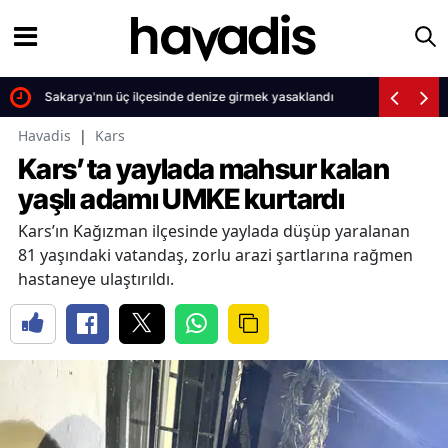
Sakarya'nın üç ilçesinde denize girmek yasaklandı
Havadis
|
Kars
Kars’ta yaylada mahsur kalan
yaşlı adamı UMKE kurtardı
Kars’ın Kağızman ilçesinde yaylada düşüp yaralanan
81 yaşındaki vatandaş, zorlu arazi şartlarına rağmen
hastaneye ulaştırıldı.