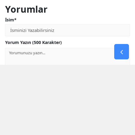
Yorumlar
İsim*
Yorum Yazın (500 Karakter)
GÖNDER
Yorum yazma kurallarını
okumuş ve kabul etmiş sayılırsınız
Aşağıdaki görselde işlemin sonucu kaçtır