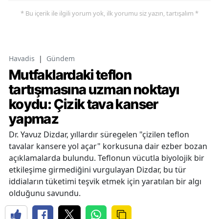
* Bu içerik ile ilgili yorum yok, ilk yorumu siz yazın, tartışalım *
Havadis
|
Gündem
Mutfaklardaki teflon
tartışmasına uzman noktayı
koydu: Çizik tava kanser
yapmaz
Dr. Yavuz Dizdar, yıllardır süregelen "çizilen teflon
tavalar kansere yol açar" korkusuna dair ezber bozan
açıklamalarda bulundu. Teflonun vücutla biyolojik bir
etkileşime girmediğini vurgulayan Dizdar, bu tür
iddiaların tüketimi teşvik etmek için yaratılan bir algı
olduğunu savundu.