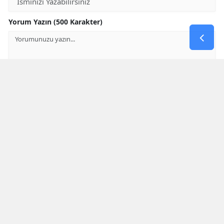
Yorum Yazın (500 Karakter)
GÖNDER
Yorum yazma kurallarını
okumuş ve kabul etmiş sayılırsınız
Aşağıdaki görselde işlemin sonucu kaçtır