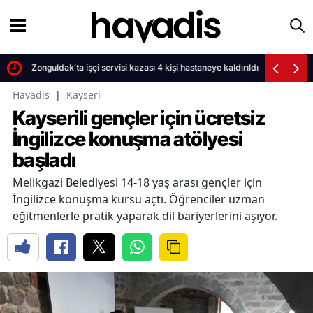
Zonguldak'ta işçi servisi kazası 4 kişi hastaneye kaldırıldı
Havadis
|
Kayseri
Kayserili gençler için ücretsiz
İngilizce konuşma atölyesi
başladı
Melikgazi Belediyesi 14-18 yaş arası gençler için
İngilizce konuşma kursu açtı. Öğrenciler uzman
eğitmenlerle pratik yaparak dil bariyerlerini aşıyor.